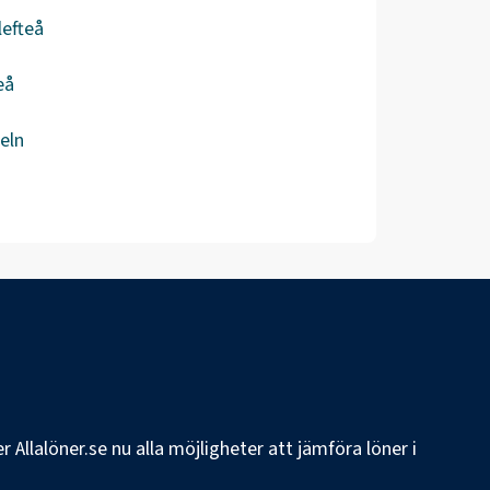
lefteå
eå
eln
 Allalöner.se nu alla möjligheter att jämföra löner i