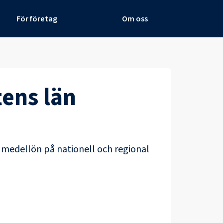
För företag
Om oss
tens län
i medellön på nationell och regional