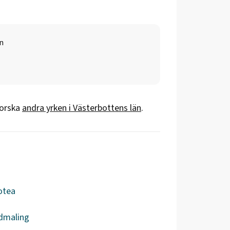
n
forska
andra yrken i
Västerbottens län
.
otea
dmaling