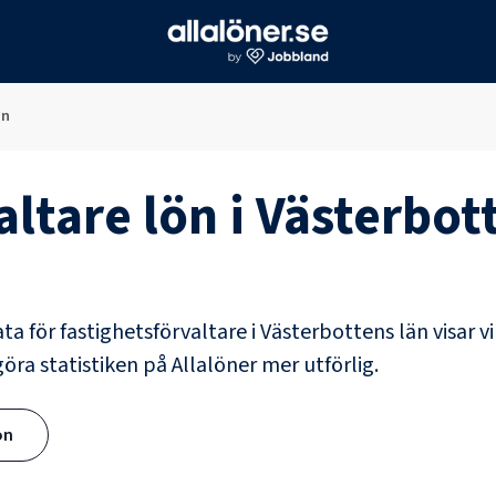
än
altare
lön i
Västerbot
ata för
fastighetsförvaltare
i
Västerbottens län
visar v
göra statistiken på Allalöner mer utförlig.
ön