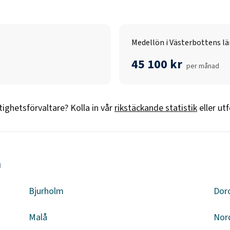
Medellön i Västerbottens lä
45 100 kr
per månad
tighetsförvaltare
? Kolla in vår
rikstäckande statistik
eller ut
n
Bjurholm
Dor
Malå
Nor