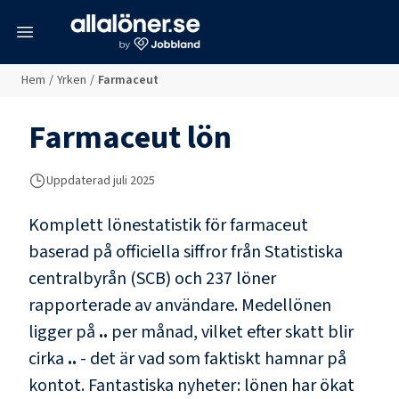
meny
Hem
/
Yrken
/
Farmaceut
Farmaceut
lön
Uppdaterad juli 2025
Komplett lönestatistik för
farmaceut
baserad på officiella siffror från Statistiska
centralbyrån (SCB) och
237 löner
rapporterade av användare
. Medellönen
ligger på
..
per månad, vilket efter skatt blir
cirka
..
- det är vad som faktiskt hamnar på
kontot.
Fantastiska nyheter: lönen har ökat