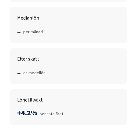
Medianlön
..
per månad
Efter skatt
..
ca medellön
Lönetillväxt
+4.2%
senaste året