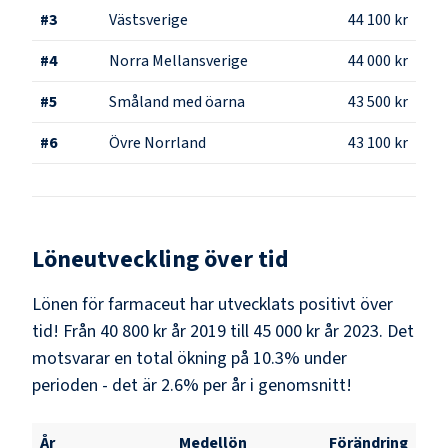
#
3
Västsverige
44 100 kr
#
4
Norra Mellansverige
44 000 kr
#
5
Småland med öarna
43 500 kr
#
6
Övre Norrland
43 100 kr
Löneutveckling över tid
Lönen för farmaceut har utvecklats positivt över
tid! Från 40 800 kr år 2019 till 45 000 kr år 2023. Det
motsvarar en total ökning på 10.3% under
perioden - det är 2.6% per år i genomsnitt!
År
Medellön
Förändring