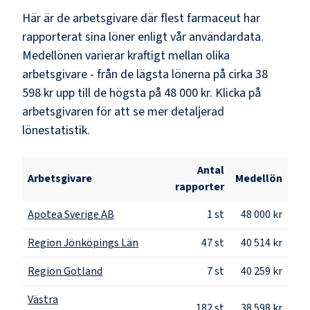
Här är de arbetsgivare där flest
farmaceut
har
rapporterat sina löner enligt vår användardata.
Medellönen varierar kraftigt mellan olika
arbetsgivare - från de lägsta lönerna på cirka
38
598 kr
upp till de högsta på
48 000 kr
. Klicka på
arbetsgivaren för att se mer detaljerad
lönestatistik.
Antal
Arbetsgivare
Medellön
rapporter
Apotea Sverige AB
1
st
48 000 kr
Region Jönköpings Län
47
st
40 514 kr
Region Gotland
7
st
40 259 kr
Västra
182
st
38 598 kr