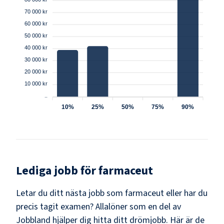
70 000 kr
60 000 kr
50 000 kr
40 000 kr
30 000 kr
20 000 kr
10 000 kr
..
10%
25%
50%
75%
90%
Lediga jobb för
farmaceut
Letar du ditt nästa jobb som
farmaceut
eller har du
precis tagit examen? Allalöner som en del av
Jobbland hjälper dig hitta ditt drömjobb. Här är de