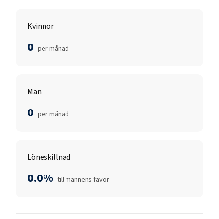
Kvinnor
0
per månad
Män
0
per månad
Löneskillnad
0.0%
till männens favör