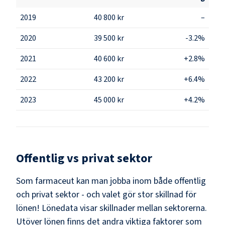
2019
40 800 kr
–
2020
39 500 kr
-3.2%
2021
40 600 kr
+2.8%
2022
43 200 kr
+6.4%
2023
45 000 kr
+4.2%
Offentlig vs privat sektor
Som
farmaceut
kan man jobba inom både offentlig
och privat sektor - och valet gör stor skillnad för
lönen!
Lönedata visar skillnader mellan sektorerna.
Utöver lönen finns det andra viktiga faktorer som