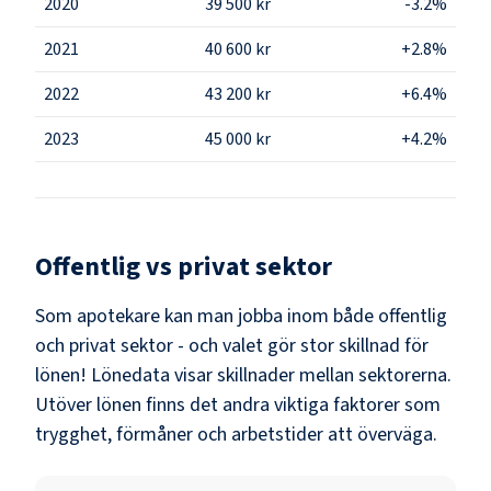
2020
39 500 kr
-3.2%
2021
40 600 kr
+2.8%
2022
43 200 kr
+6.4%
2023
45 000 kr
+4.2%
Offentlig vs privat sektor
Som
apotekare
kan man jobba inom både offentlig
och privat sektor - och valet gör stor skillnad för
lönen!
Lönedata visar skillnader mellan sektorerna.
Utöver lönen finns det andra viktiga faktorer som
trygghet, förmåner och arbetstider att överväga.