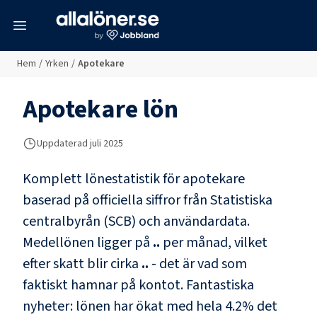
meny
Hem
/
Yrken
/
Apotekare
Apotekare
lön
Uppdaterad juli 2025
Komplett lönestatistik för
apotekare
baserad på officiella siffror från Statistiska
centralbyrån (SCB) och
användardata
.
Medellönen ligger på
..
per månad, vilket
efter skatt blir cirka
..
- det är vad som
faktiskt hamnar på kontot.
Fantastiska
nyheter: lönen har ökat med hela
4.2
% det