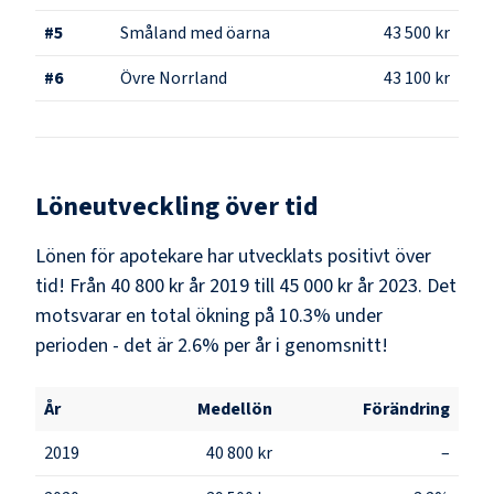
#
5
Småland med öarna
43 500 kr
#
6
Övre Norrland
43 100 kr
Löneutveckling över tid
Lönen för apotekare har utvecklats positivt över
tid! Från 40 800 kr år 2019 till 45 000 kr år 2023. Det
motsvarar en total ökning på 10.3% under
perioden - det är 2.6% per år i genomsnitt!
År
Medellön
Förändring
2019
40 800 kr
–