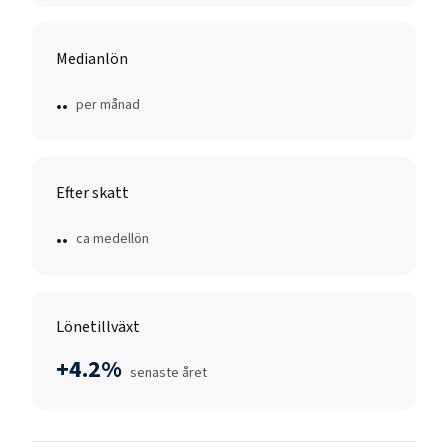
Medianlön
..
per månad
Efter skatt
..
ca medellön
Lönetillväxt
+4.2%
senaste året