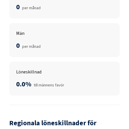
0
per månad
Män
0
per månad
Löneskillnad
0.0%
till männens favör
Regionala löneskillnader för