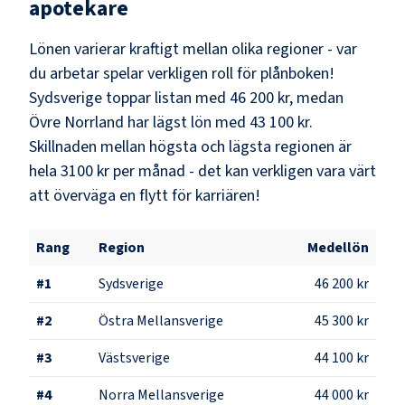
apotekare
Lönen varierar kraftigt mellan olika regioner - var
du arbetar spelar verkligen roll för plånboken!
Sydsverige
toppar listan med
46 200 kr
, medan
Övre Norrland
har lägst lön med
43 100 kr
.
Skillnaden mellan högsta och lägsta regionen är
hela
3100 kr
per månad - det kan verkligen vara värt
att överväga en flytt för karriären!
Rang
Region
Medellön
#
1
Sydsverige
46 200 kr
#
2
Östra Mellansverige
45 300 kr
#
3
Västsverige
44 100 kr
#
4
Norra Mellansverige
44 000 kr