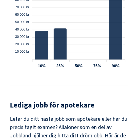
70 000 kr
60 000 kr
50 000 kr
40 000 kr
30 000 kr
20 000 kr
10 000 kr
..
10%
25%
50%
75%
90%
Lediga jobb för
apotekare
Letar du ditt nästa jobb som
apotekare
eller har du
precis tagit examen? Allalöner som en del av
Jobbland hjälper dig hitta ditt drömjobb. Här är de