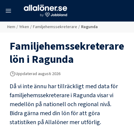
meny
Hem
/
Yrken
/
Familjehemssekreterare
/
Ragunda
Familjehemssekreterare
lön i
Ragunda
Uppdaterad
augusti 2026
Då vi inte ännu har tillräckligt med data för
familjehemssekreterare
i
Ragunda
visar vi
medellön på nationell och regional nivå.
Bidra gärna med din lön för att göra
statistiken på Allalöner mer utförlig.