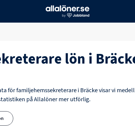
kreterare
lön i
Bräck
ata för
familjehemssekreterare
i
Bräcke
visar vi medell
tatistiken på Allalöner mer utförlig.
ön