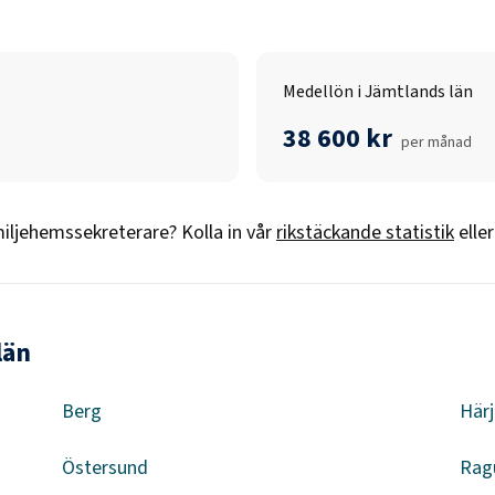
Medellön i Jämtlands län
38 600 kr
per månad
iljehemssekreterare
? Kolla in vår
rikstäckande statistik
elle
län
Berg
Här
Östersund
Rag