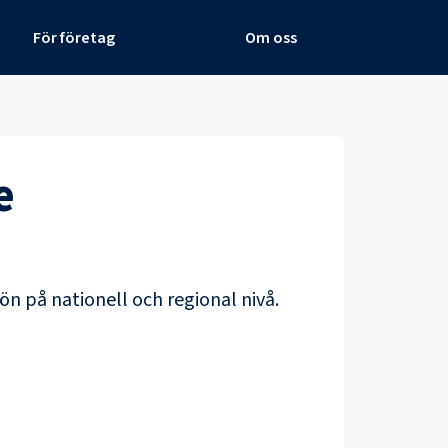
För företag
Om oss
e
ön på nationell och regional nivå.