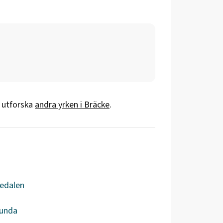
r utforska
andra yrken i
Bräcke
.
jedalen
unda