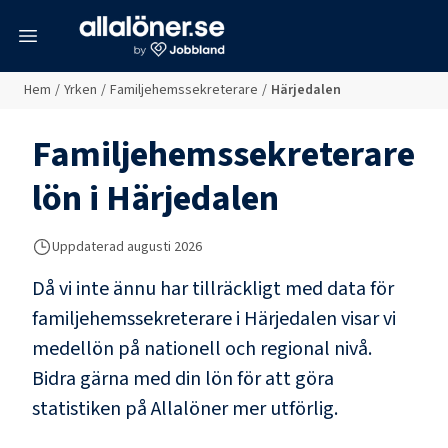
meny
Hem
/
Yrken
/
Familjehemssekreterare
/
Härjedalen
Familjehemssekreterare
lön i
Härjedalen
Uppdaterad
augusti 2026
Då vi inte ännu har tillräckligt med data för
familjehemssekreterare
i
Härjedalen
visar vi
medellön på nationell och regional nivå.
Bidra gärna med din lön för att göra
statistiken på Allalöner mer utförlig.