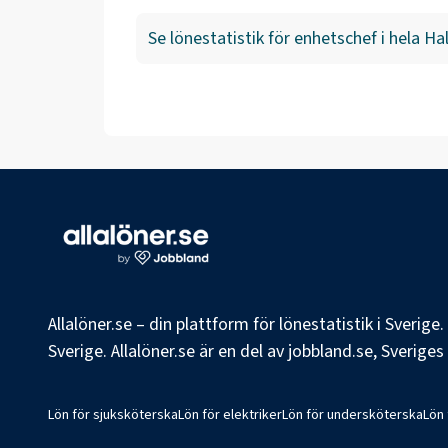
Se lönestatistik för
enhetschef
i hela
Hal
Allalöner.se – din plattform för lönestatistik i Sverig
Sverige. Allalöner.se är en del av jobbland.se, Sverige
Lön för sjuksköterska
Lön för elektriker
Lön för undersköterska
Lön