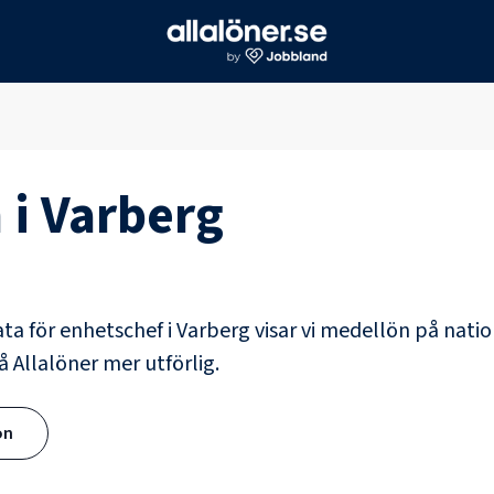
 i
Varberg
ata för
enhetschef
i
Varberg
visar vi medellön på natio
å Allalöner mer utförlig.
ön