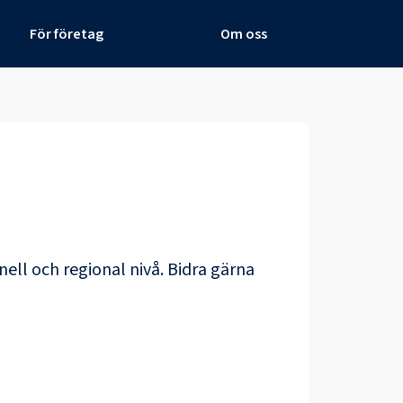
För företag
Om oss
nell och regional nivå. Bidra gärna