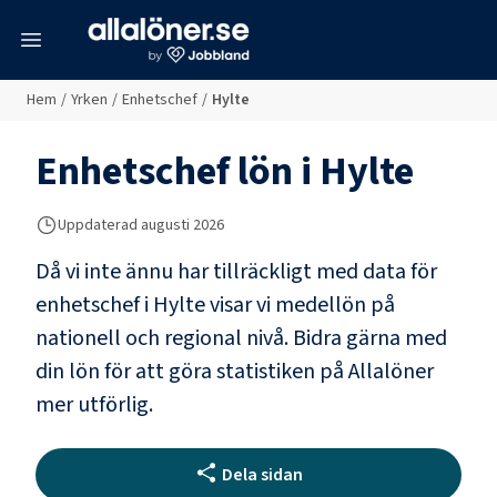
meny
Hem
/
Yrken
/
Enhetschef
/
Hylte
Enhetschef
lön i
Hylte
Uppdaterad
augusti 2026
Då vi inte ännu har tillräckligt med data för
enhetschef
i
Hylte
visar vi medellön på
nationell och regional nivå. Bidra gärna med
din lön för att göra statistiken på Allalöner
mer utförlig.
Dela sidan