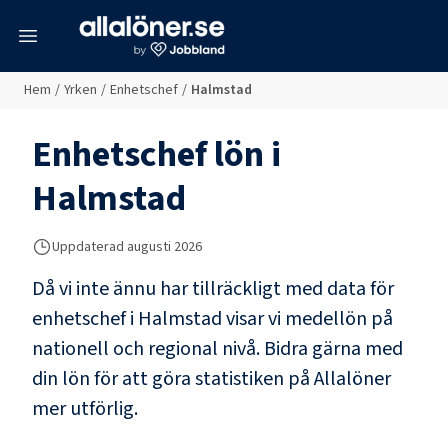
meny
Hem
/
Yrken
/
Enhetschef
/
Halmstad
Enhetschef
lön i
Halmstad
Uppdaterad
augusti 2026
Då vi inte ännu har tillräckligt med data för
enhetschef
i
Halmstad
visar vi medellön på
nationell och regional nivå. Bidra gärna med
din lön för att göra statistiken på Allalöner
mer utförlig.