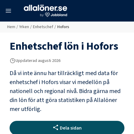
meny
Hem
/
Yrken
/
Enhetschef
/
Hofors
Enhetschef
lön i
Hofors
Uppdaterad
augusti 2026
Då vi inte ännu har tillräckligt med data för
enhetschef
i
Hofors
visar vi medellön på
nationell och regional nivå. Bidra gärna med
din lön för att göra statistiken på Allalöner
mer utförlig.
Dela sidan