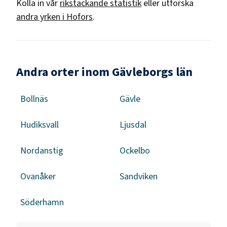
Kolla in vår
rikstäckande statistik
eller utforska
andra yrken i
Hofors
.
Andra orter inom Gävleborgs län
Bollnäs
Gävle
Hudiksvall
Ljusdal
Nordanstig
Ockelbo
Ovanåker
Sandviken
Söderhamn