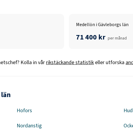
Medellön i Gävleborgs län
71 400 kr
per månad
etschef
? Kolla in vår
rikstäckande statistik
eller utforska
and
 län
Hofors
Hudi
Nordanstig
Ock