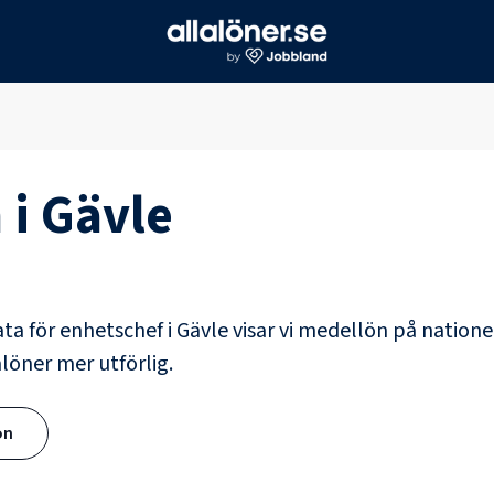
 i
Gävle
ata för
enhetschef
i
Gävle
visar vi medellön på natione
alöner mer utförlig.
ön