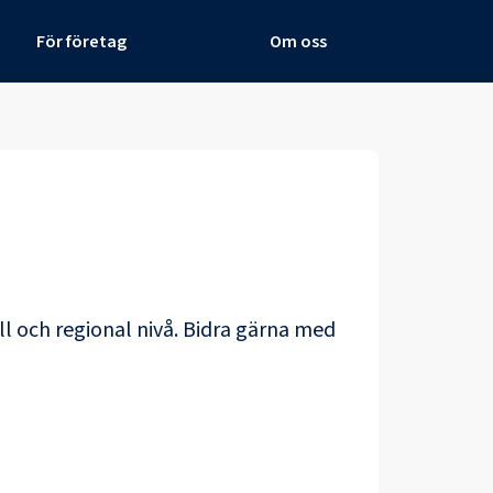
För företag
Om oss
ll och regional nivå. Bidra gärna med