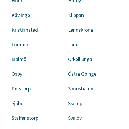
Höör
Hörby
Kävlinge
Klippan
Kristianstad
Landskrona
Lomma
Lund
Malmö
Örkelljunga
Osby
Östra Göinge
Perstorp
Simrishamn
Sjöbo
Skurup
Staffanstorp
Svalöv