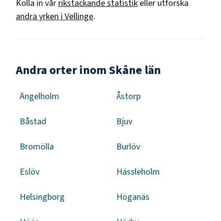
Kolla in vår
rikstäckande statistik
eller utforska
andra yrken i
Vellinge
.
Andra orter inom Skåne län
Ängelholm
Åstorp
Båstad
Bjuv
Bromölla
Burlöv
Eslöv
Hässleholm
Helsingborg
Höganäs