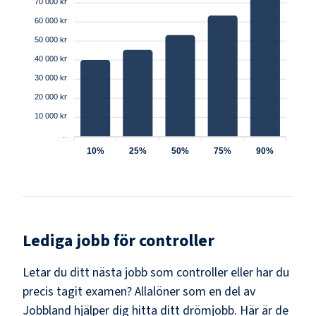
70 000 kr
60 000 kr
50 000 kr
40 000 kr
30 000 kr
20 000 kr
10 000 kr
..
10%
25%
50%
75%
90%
Lediga jobb för
controller
Letar du ditt nästa jobb som
controller
eller har du
precis tagit examen? Allalöner som en del av
Jobbland hjälper dig hitta ditt drömjobb. Här är de