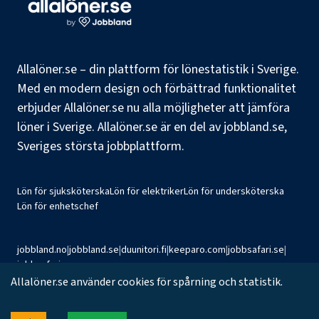
Allalöner.se – din plattform för lönestatistik i Sverige.
Med en modern design och förbättrad funktionalitet
erbjuder Allalöner.se nu alla möjligheter att jämföra
löner i Sverige. Allalöner.se är en del av jobbland.se,
Sveriges största jobbplattform.
Lön för sjuksköterska
Lön för elektriker
Lön för undersköterska
Lön för enhetschef
jobbland.no
|
jobbland.se
|
duunitori.fi
|
keeparo.com
|
jobbsafari.se
|
jobbsafari.no
Allalöner.se använder cookies för spårning och statistik.
©
2026
Jobbland AB