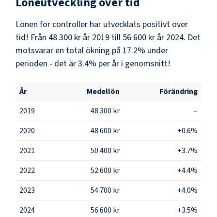
Löneutveckling över tid
Lönen för controller har utvecklats positivt över
tid! Från 48 300 kr år 2019 till 56 600 kr år 2024. Det
motsvarar en total ökning på 17.2% under
perioden - det är 3.4% per år i genomsnitt!
År
Medellön
Förändring
2019
48 300 kr
–
2020
48 600 kr
+0.6%
2021
50 400 kr
+3.7%
2022
52 600 kr
+4.4%
2023
54 700 kr
+4.0%
2024
56 600 kr
+3.5%