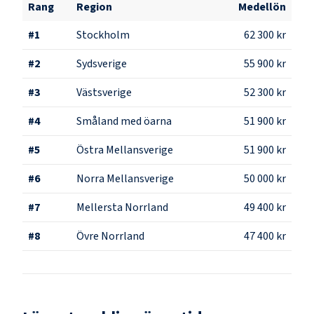
Rang
Region
Medellön
#
1
Stockholm
62 300 kr
#
2
Sydsverige
55 900 kr
#
3
Västsverige
52 300 kr
#
4
Småland med öarna
51 900 kr
#
5
Östra Mellansverige
51 900 kr
#
6
Norra Mellansverige
50 000 kr
#
7
Mellersta Norrland
49 400 kr
#
8
Övre Norrland
47 400 kr