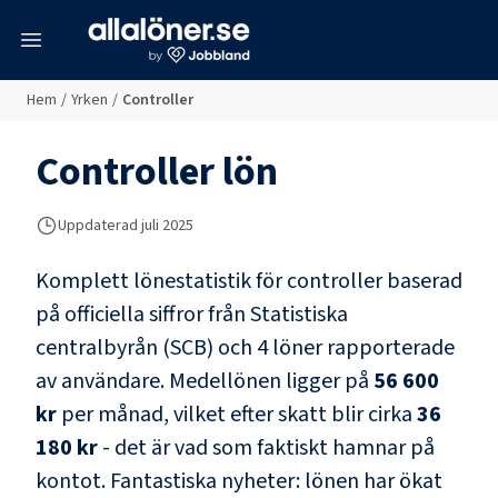
meny
Hem
/
Yrken
/
Controller
Controller
lön
Uppdaterad juli 2025
Komplett lönestatistik för
controller
baserad
på officiella siffror från Statistiska
centralbyrån (SCB) och
4 löner rapporterade
av användare
. Medellönen ligger på
56 600
kr
per månad, vilket efter skatt blir cirka
36
180 kr
- det är vad som faktiskt hamnar på
kontot.
Fantastiska nyheter: lönen har ökat