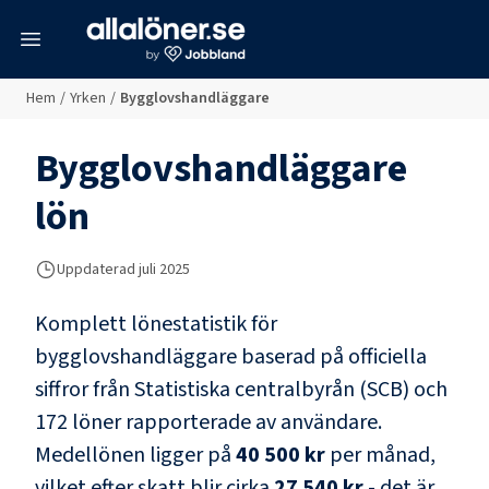
meny
Hem
/
Yrken
/
Bygglovshandläggare
Bygglovshandläggare
lön
Uppdaterad juli 2025
Komplett lönestatistik för
bygglovshandläggare
baserad på officiella
siffror från Statistiska centralbyrån (SCB) och
172 löner rapporterade av användare
.
Medellönen ligger på
40 500 kr
per månad,
vilket efter skatt blir cirka
27 540 kr
- det är