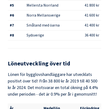
#
5
Mellersta Norrland
41 800 kr
#
6
Norra Mellansverige
41 600 kr
#
7
Småland med öarna
41 400 kr
#
8
Sydsverige
36 400 kr
Löneutveckling över tid
Lönen för bygglovshandläggare har utvecklats
positivt över tid! Från 38 800 kr år 2019 till 40 500
kr år 2024. Det motsvarar en total ökning på 4.4%
under perioden - det är 0.9% per år i genomsnitt!
År
Medellön
Förändring