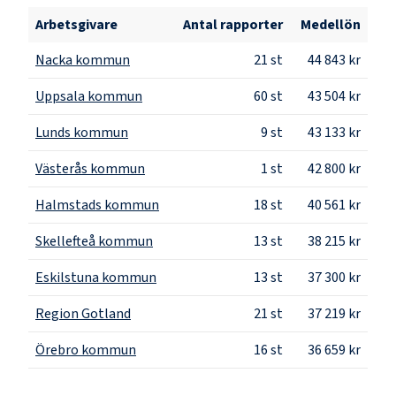
Arbetsgivare
Antal rapporter
Medellön
Nacka kommun
21
st
44 843 kr
Uppsala kommun
60
st
43 504 kr
Lunds kommun
9
st
43 133 kr
Västerås kommun
1
st
42 800 kr
Halmstads kommun
18
st
40 561 kr
Skellefteå kommun
13
st
38 215 kr
Eskilstuna kommun
13
st
37 300 kr
Region Gotland
21
st
37 219 kr
Örebro kommun
16
st
36 659 kr