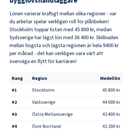
bygglovshandläggare
Lönen varierar kraftigt mellan olika regioner - var
du arbetar spelar verkligen roll för plånboken!
Stockholm
toppar listan med
45 800 kr
, medan
Sydsverige
har lägst lön med
36 400 kr
. Skillnaden
mellan högsta och lägsta regionen är hela
9400 kr
per månad - det kan verkligen vara värt att
överväga en flytt för karriären!
Rang
Region
Medellön
#
1
Stockholm
45 800 kr
#
2
Västsverige
44 000 kr
#
3
Östra Mellansverige
43 400 kr
#
4
Övre Norrland
42 200 kr