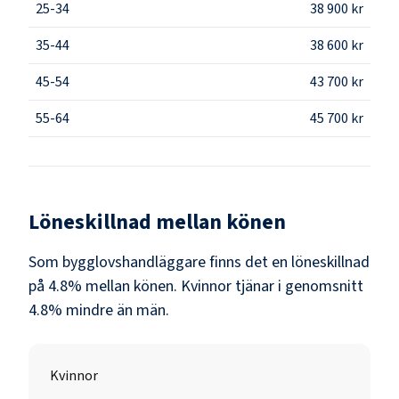
25-34
38 900 kr
35-44
38 600 kr
45-54
43 700 kr
55-64
45 700 kr
Löneskillnad mellan könen
Som
bygglovshandläggare
finns det en löneskillnad
på
4.8
% mellan könen.
Kvinnor
tjänar i genomsnitt
4.8
% mindre än
män
.
Kvinnor