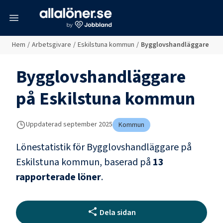
meny
Hem
/
Arbetsgivare
/
Eskilstuna kommun
/
Bygglovshandläggare
Bygglovshandläggare
på
Eskilstuna kommun
Uppdaterad
september 2025
Kommun
Lönestatistik för
Bygglovshandläggare
på
Eskilstuna kommun
, baserad på
13
rapporterade löner
.
Dela sidan