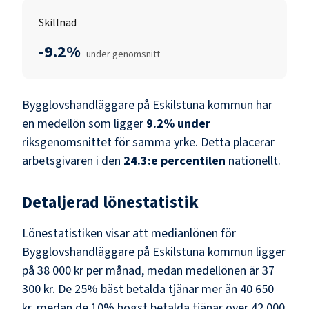
Skillnad
-9.2%
under genomsnitt
Bygglovshandläggare
på
Eskilstuna kommun
har
en medellön som ligger
9.2
%
under
riksgenomsnittet för samma yrke. Detta placerar
arbetsgivaren i den
24.3
:e percentilen
nationellt.
Detaljerad lönestatistik
Lönestatistiken visar att medianlönen för
Bygglovshandläggare
på
Eskilstuna kommun
ligger
på
38 000 kr
per månad, medan medellönen är
37
300 kr
. De 25% bäst betalda tjänar mer än
40 650
kr
, medan de 10% högst betalda tjänar över
42 000