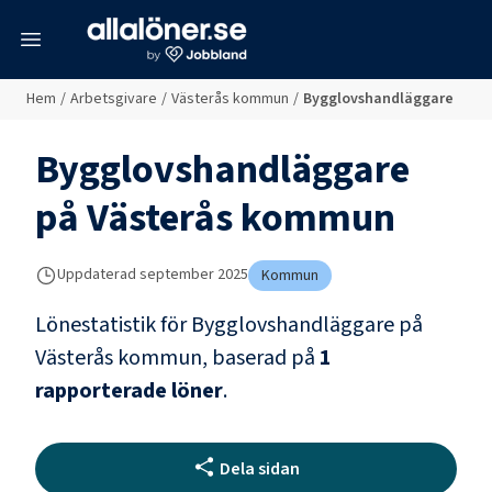
meny
Hem
/
Arbetsgivare
/
Västerås kommun
/
Bygglovshandläggare
Bygglovshandläggare
på
Västerås kommun
Uppdaterad
september 2025
Kommun
Lönestatistik för
Bygglovshandläggare
på
Västerås kommun
, baserad på
1
rapporterade löner
.
Dela sidan