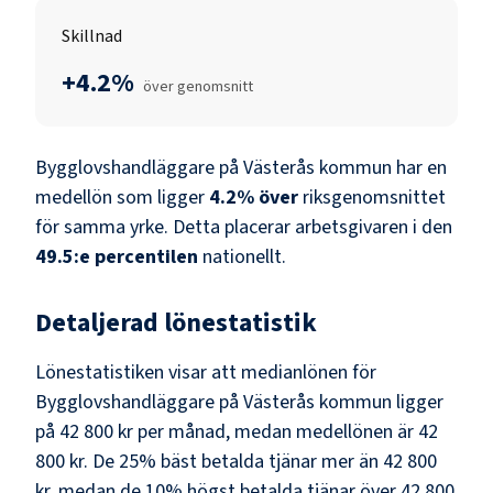
Skillnad
+4.2%
över genomsnitt
Bygglovshandläggare
på
Västerås kommun
har en
medellön som ligger
4.2
%
över
riksgenomsnittet
för samma yrke. Detta placerar arbetsgivaren i den
49.5
:e percentilen
nationellt.
Detaljerad lönestatistik
Lönestatistiken visar att medianlönen för
Bygglovshandläggare
på
Västerås kommun
ligger
på
42 800 kr
per månad, medan medellönen är
42
800 kr
. De 25% bäst betalda tjänar mer än
42 800
kr
, medan de 10% högst betalda tjänar över
42 800