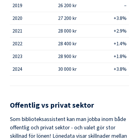
2019
26 200 kr
–
2020
27 200 kr
+3.8%
2021
28 000 kr
+2.9%
2022
28 400 kr
+1.4%
2023
28 900 kr
+1.8%
2024
30 000 kr
+3.8%
Offentlig vs privat sektor
Som
biblioteksassistent
kan man jobba inom både
offentlig och privat sektor - och valet gör stor
skillnad för lönen!
Lönedata visar skillnader mellan