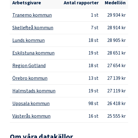
Arbetsgivare
Antal rapporter
Medellön
Tranemo kommun
1
st
29 934 kr
Skellefteå kommun
7
st
28 914 kr
Lunds kommun
18
st
28 905 kr
Eskilstuna kommun
19
st
28 651 kr
Region Gotland
18
st
27 654 kr
Örebro kommun
13
st
27 139 kr
Halmstads kommun
19
st
27 119 kr
Uppsala kommun
98
st
26 418 kr
Västerås kommun
16
st
25 555 kr
Om våra datakällor