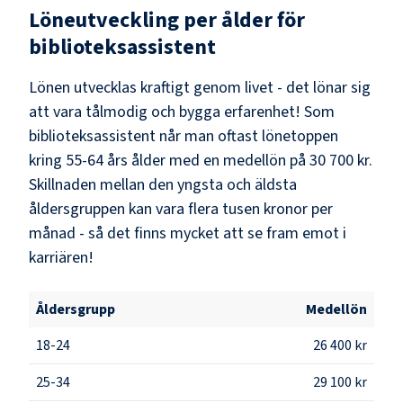
Löneutveckling per ålder för
biblioteksassistent
Lönen utvecklas kraftigt genom livet - det lönar sig
att vara tålmodig och bygga erfarenhet! Som
biblioteksassistent
når man oftast lönetoppen
kring
55-64
års ålder med en medellön på
30 700 kr
.
Skillnaden mellan den yngsta och äldsta
åldersgruppen kan vara flera tusen kronor per
månad - så det finns mycket att se fram emot i
karriären!
Åldersgrupp
Medellön
18-24
26 400 kr
25-34
29 100 kr