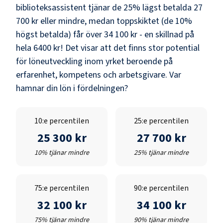
biblioteksassistent
tjänar de 25% lägst betalda
27
700 kr
eller mindre, medan toppskiktet (de 10%
högst betalda) får över
34 100 kr
- en skillnad på
hela
6400 kr
! Det visar att det finns stor potential
för löneutveckling inom yrket beroende på
erfarenhet, kompetens och arbetsgivare. Var
hamnar din lön i fördelningen?
10:e percentilen
25:e percentilen
25 300 kr
27 700 kr
10% tjänar mindre
25% tjänar mindre
75:e percentilen
90:e percentilen
32 100 kr
34 100 kr
75% tjänar mindre
90% tjänar mindre