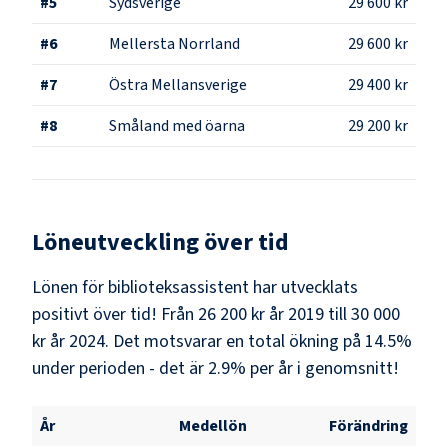
#
5
Sydsverige
29 600 kr
#
6
Mellersta Norrland
29 600 kr
#
7
Östra Mellansverige
29 400 kr
#
8
Småland med öarna
29 200 kr
Löneutveckling över tid
Lönen för biblioteksassistent har utvecklats
positivt över tid! Från 26 200 kr år 2019 till 30 000
kr år 2024. Det motsvarar en total ökning på 14.5%
under perioden - det är 2.9% per år i genomsnitt!
År
Medellön
Förändring