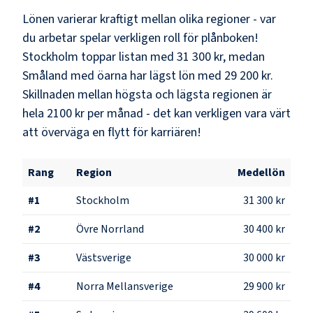
Lönen varierar kraftigt mellan olika regioner - var
du arbetar spelar verkligen roll för plånboken!
Stockholm
toppar listan med
31 300 kr
, medan
Småland med öarna
har lägst lön med
29 200 kr
.
Skillnaden mellan högsta och lägsta regionen är
hela
2100 kr
per månad - det kan verkligen vara värt
att överväga en flytt för karriären!
Rang
Region
Medellön
#
1
Stockholm
31 300 kr
#
2
Övre Norrland
30 400 kr
#
3
Västsverige
30 000 kr
#
4
Norra Mellansverige
29 900 kr