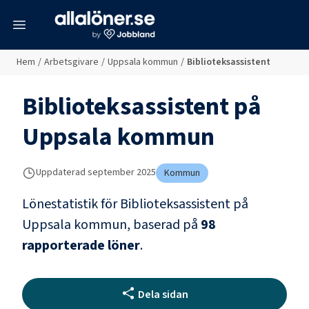
meny
Hem
/
Arbetsgivare
/
Uppsala kommun
/
Biblioteksassistent
Biblioteksassistent
på
Uppsala kommun
Uppdaterad
september 2025
Kommun
Lönestatistik för
Biblioteksassistent
på
Uppsala kommun
, baserad på
98
rapporterade löner
.
Dela sidan