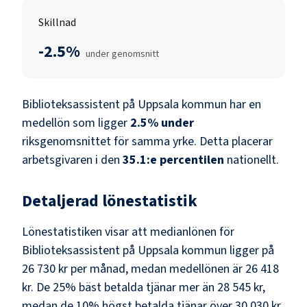
Skillnad
-2.5%
under genomsnitt
Biblioteksassistent
på
Uppsala kommun
har en
medellön som ligger
2.5
%
under
riksgenomsnittet för samma yrke. Detta placerar
arbetsgivaren i den
35.1
:e percentilen
nationellt.
Detaljerad lönestatistik
Lönestatistiken visar att medianlönen för
Biblioteksassistent
på
Uppsala kommun
ligger på
26 730 kr
per månad, medan medellönen är
26 418
kr
. De 25% bäst betalda tjänar mer än
28 545 kr
,
medan de 10% högst betalda tjänar över
30 030 kr