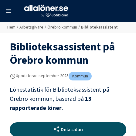
meny
Hem
/
Arbetsgivare
/
Örebro kommun
/
Biblioteksassistent
Biblioteksassistent
på
Örebro kommun
Uppdaterad
september 2025
Kommun
Lönestatistik för
Biblioteksassistent
på
Örebro kommun
, baserad på
13
rapporterade löner
.
Dela sidan