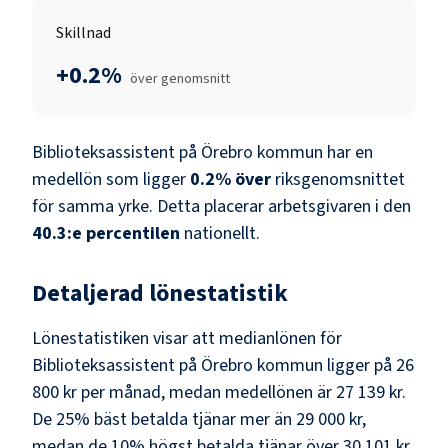
Skillnad
+0.2%
över genomsnitt
Biblioteksassistent
på
Örebro kommun
har en
medellön som ligger
0.2
%
över
riksgenomsnittet
för samma yrke. Detta placerar arbetsgivaren i den
40.3
:e percentilen
nationellt.
Detaljerad lönestatistik
Lönestatistiken visar att medianlönen för
Biblioteksassistent
på
Örebro kommun
ligger på
26
800 kr
per månad, medan medellönen är
27 139 kr
.
De 25% bäst betalda tjänar mer än
29 000 kr
,
medan de 10% högst betalda tjänar över
30 101 kr