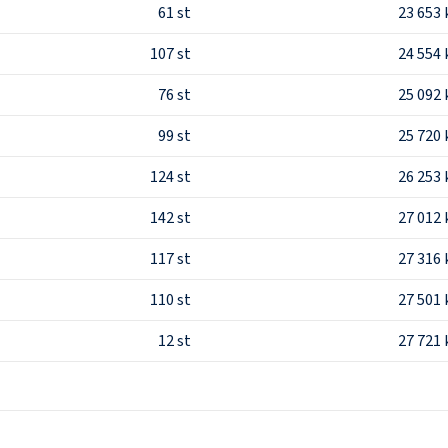
61
st
23 653 
107
st
24 554 
76
st
25 092 
99
st
25 720 
124
st
26 253 
142
st
27 012 
117
st
27 316 
110
st
27 501 
12
st
27 721 