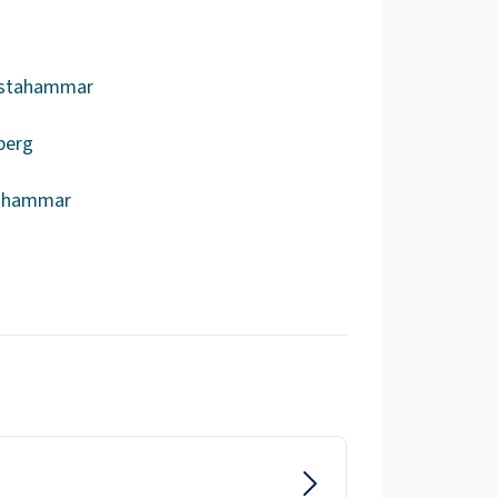
lstahammar
berg
ahammar