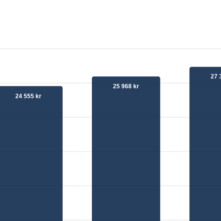
27 
25 968 kr
24 555 kr