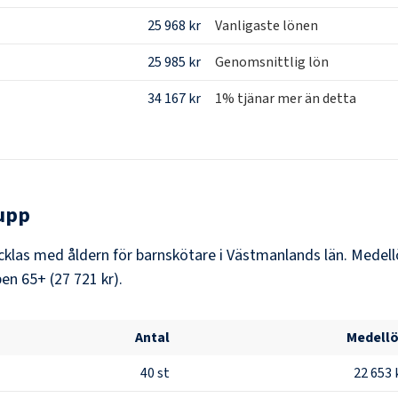
25 968 kr
Vanligaste lönen
25 985 kr
Genomsnittlig lön
34 167 kr
1% tjänar mer än detta
upp
klas med åldern för barnskötare i Västmanlands län. Medell
en 65+ (27 721 kr).
Antal
Medell
40
st
22 653 