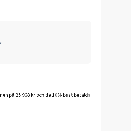
r
önen på
25 968 kr
och de 10% bäst betalda