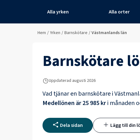
Alla yrken
Alla orter
Hem
/
Yrken
/
Barnskötare
/
Västmanlands län
Barnskötare
lö
Uppdaterad
augusti 2026
Vad tjänar en
barnskötare
i
Västmanl
Medellönen är
25 985 kr
i månaden o
Dela sidan
Lägg till din l