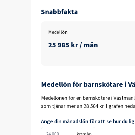
Snabbfakta
Medellön
25 985 kr / mån
Medellön för
barnskötare
i
V
Medellönen för en
barnskötare
i
Västmanl
som tjänar mer än
28 564 kr
. I grafen ned
Ange din månadslön för att se hur du ligg
kr/mån