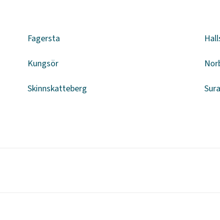
Fagersta
Hal
Kungsör
Nor
Skinnskatteberg
Sur