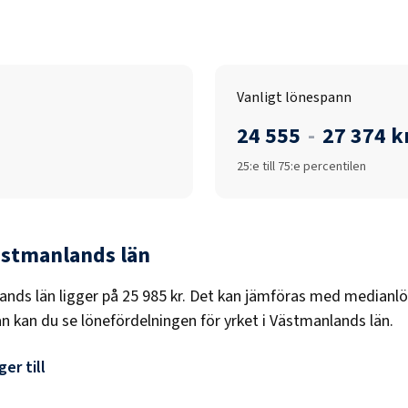
Vanligt lönespann
24 555
-
27 374 k
25:e till 75:e percentilen
ästmanlands län
ands län
ligger på
25 985 kr
. Det kan jämföras med medianl
an kan du se lönefördelningen för yrket i
Västmanlands län
.
er till