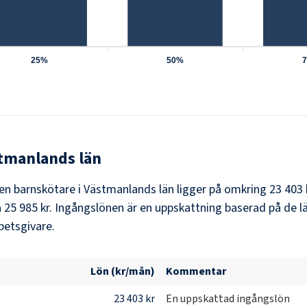
25%
50%
tmanlands län
 en barnskötare i Västmanlands län ligger på omkring 23 403
25 985 kr. Ingångslönen är en uppskattning baserad på de läg
betsgivare.
Lön (kr/mån)
Kommentar
23 403 kr
En uppskattad ingångslön