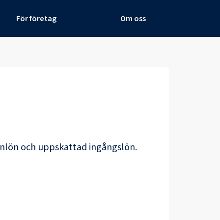
För företag
Om oss
anlön och uppskattad ingångslön.