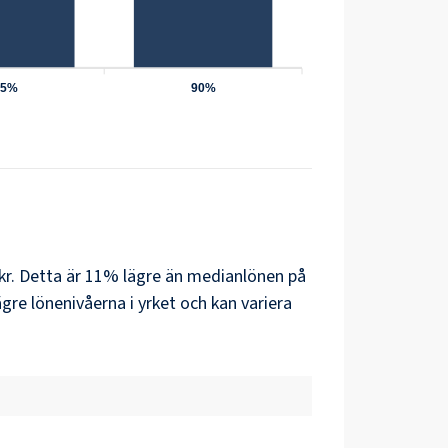
75%
90%
 kr. Detta är 11% lägre än medianlönen på
re lönenivåerna i yrket och kan variera