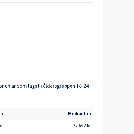
önen är som lägst i åldersgruppen 18-24
ön
Medianlön
kr
22 642 kr