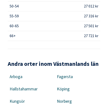
50-54
27 012 kr
55-59
27 316 kr
60-65
27 501 kr
66+
27 721 kr
Andra orter inom Västmanlands län
Arboga
Fagersta
Hallstahammar
Köping
Kungsör
Norberg