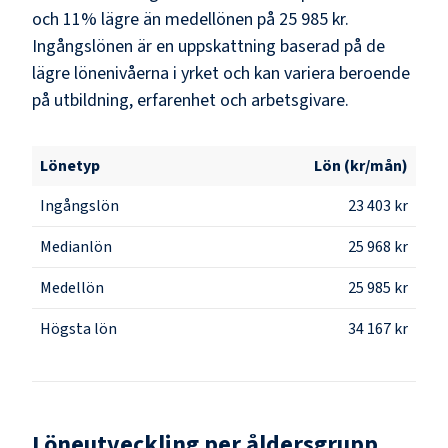
och 11% lägre än medellönen på 25 985 kr.
Ingångslönen är en uppskattning baserad på de
lägre lönenivåerna i yrket och kan variera beroende
på utbildning, erfarenhet och arbetsgivare.
Lönetyp
Lön (kr/mån)
Ingångslön
23 403 kr
Medianlön
25 968 kr
Medellön
25 985 kr
Högsta lön
34 167 kr
Löneutveckling per åldersgrupp