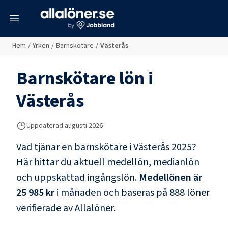
meny
Hem
/
Yrken
/
Barnskötare
/
Västerås
Barnskötare
lön i
Västerås
Uppdaterad
augusti 2026
Vad tjänar en
barnskötare
i
Västerås
2025?
Här hittar du aktuell medellön, medianlön
och uppskattad ingångslön.
Medellönen är
25 985 kr
i månaden och baseras på
888
löner
verifierade av Allalöner.