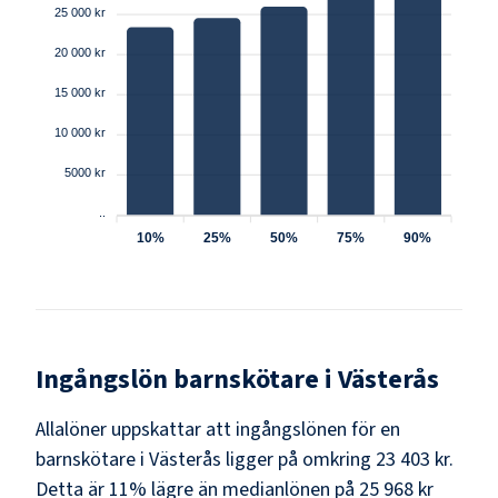
25 000 kr
20 000 kr
15 000 kr
10 000 kr
5000 kr
..
10%
25%
50%
75%
90%
Ingångslön
barnskötare
i
Västerås
Allalöner uppskattar att ingångslönen för en
barnskötare i Västerås ligger på omkring 23 403 kr.
Detta är 11% lägre än medianlönen på 25 968 kr