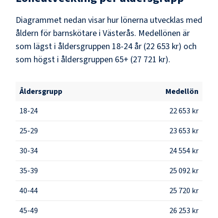
Diagrammet nedan visar hur lönerna utvecklas med
åldern för barnskötare i Västerås. Medellönen är
som lägst i åldersgruppen 18-24 år (22 653 kr) och
som högst i åldersgruppen 65+ (27 721 kr).
Åldersgrupp
Medellön
18-24
22 653 kr
25-29
23 653 kr
30-34
24 554 kr
35-39
25 092 kr
40-44
25 720 kr
45-49
26 253 kr