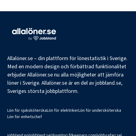
Allalöner.se – din plattform för lönestatistik i Sverige.
Med en modern design och förbättrad funktionalitet
erbjuder Allalöner.se nu alla möjligheter att jämföra
löner i Sverige. Allalöner.se är en del av jobbland.se,
Sveriges största jobbplattform.
Lön för sjuksköterska
Lön för elektriker
Lön för undersköterska
Lön för enhetschef
jobbland.no
|
jobbland.se
|
duunitori.fi
|
keeparo.com
|
jobbsafari.se
|