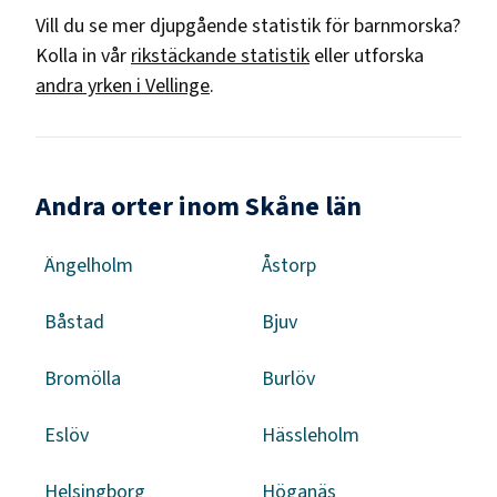
Vill du se mer djupgående statistik för
barnmorska
?
Kolla in vår
rikstäckande statistik
eller utforska
andra yrken i
Vellinge
.
Andra orter inom Skåne län
Ängelholm
Åstorp
Båstad
Bjuv
Bromölla
Burlöv
Eslöv
Hässleholm
Helsingborg
Höganäs