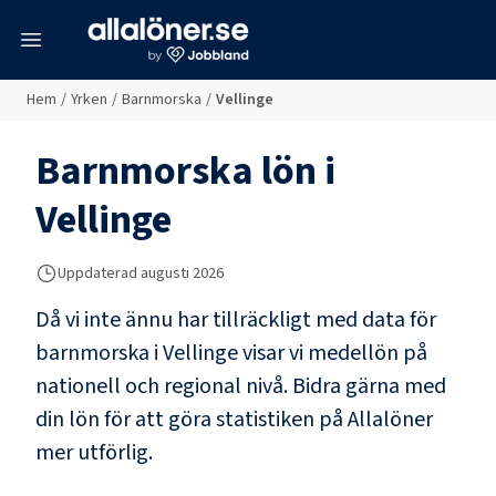
meny
Hem
/
Yrken
/
Barnmorska
/
Vellinge
Barnmorska
lön i
Vellinge
Uppdaterad
augusti 2026
Då vi inte ännu har tillräckligt med data för
barnmorska
i
Vellinge
visar vi medellön på
nationell och regional nivå. Bidra gärna med
din lön för att göra statistiken på Allalöner
mer utförlig.