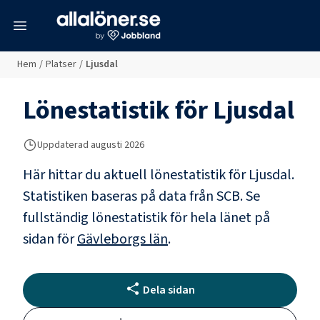
meny
Hem
/
Platser
/
Ljusdal
Lönestatistik för
Ljusdal
Uppdaterad
augusti 2026
Här hittar du aktuell lönestatistik för Ljusdal.
Statistiken baseras på data från SCB.
Se
fullständig lönestatistik för hela länet på
sidan för
Gävleborgs län
.
Dela sidan