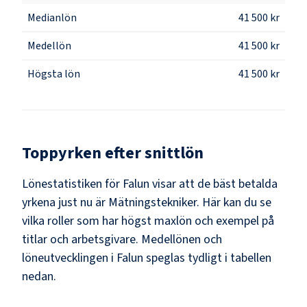
Medianlön
41 500 kr
Medellön
41 500 kr
Högsta lön
41 500 kr
Toppyrken efter snittlön
Lönestatistiken för
Falun
visar att de bäst betalda
yrkena just nu är
Mätningstekniker
. Här kan du se
vilka roller som har högst maxlön och exempel på
titlar och arbetsgivare. Medellönen och
löneutvecklingen i
Falun
speglas tydligt i tabellen
nedan.