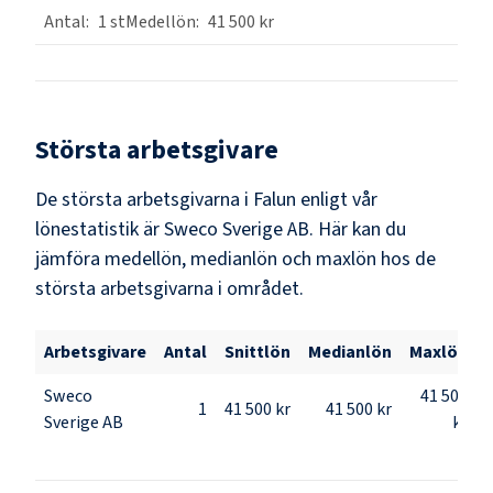
1
st
41 500 kr
Största arbetsgivare
De största arbetsgivarna i
Falun
enligt vår
lönestatistik är
Sweco Sverige AB
. Här kan du
jämföra medellön, medianlön och maxlön hos de
största arbetsgivarna i området.
Arbetsgivare
Antal
Snittlön
Medianlön
Maxlön
Sweco
41 500
1
41 500 kr
41 500 kr
Sverige AB
kr