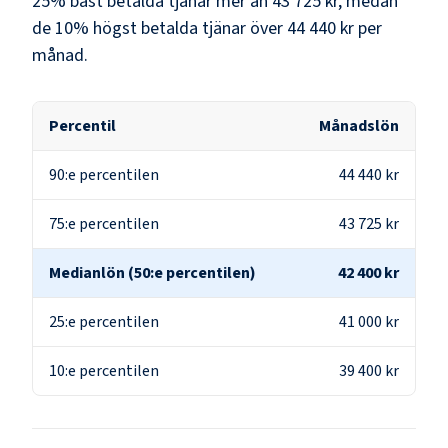
25% bäst betalda tjänar mer än
43 725 kr
, medan
de 10% högst betalda tjänar över
44 440 kr
per
månad.
Percentil
Månadslön
90:e percentilen
44 440 kr
75:e percentilen
43 725 kr
Medianlön (50:e percentilen)
42 400 kr
25:e percentilen
41 000 kr
10:e percentilen
39 400 kr