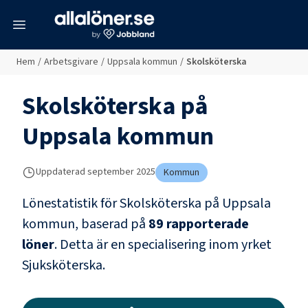
meny
Hem
/
Arbetsgivare
/
Uppsala kommun
/
Skolsköterska
Skolsköterska
på
Uppsala kommun
Uppdaterad
september 2025
Kommun
Lönestatistik för
Skolsköterska
på
Uppsala
kommun
, baserad på
89
rapporterade
löner
.
Detta är en specialisering inom yrket
Sjuksköterska
.