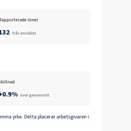
Rapporterade löner
132
från anställda
Skillnad
+0.9%
över genomsnitt
mma yrke. Detta placerar arbetsgivaren i