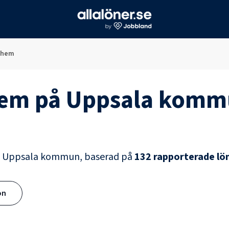
dshem
hem
på
Uppsala komm
å
Uppsala kommun
, baserad på
132
rapporterade lö
ön