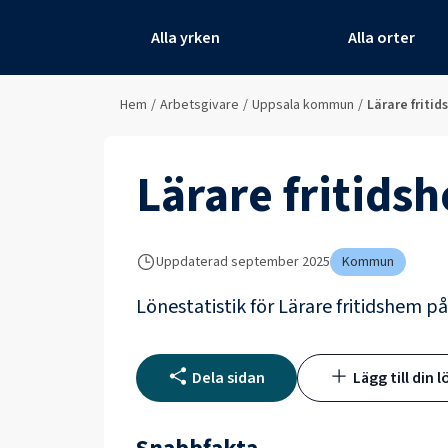
Alla yrken
Alla orter
Hem
/
Arbetsgivare
/
Uppsala kommun
/
Lärare friti
Lärare fritids
Uppdaterad
september 2025
Kommun
Lönestatistik för
Lärare fritidshem
p
Dela sidan
Lägg till din l