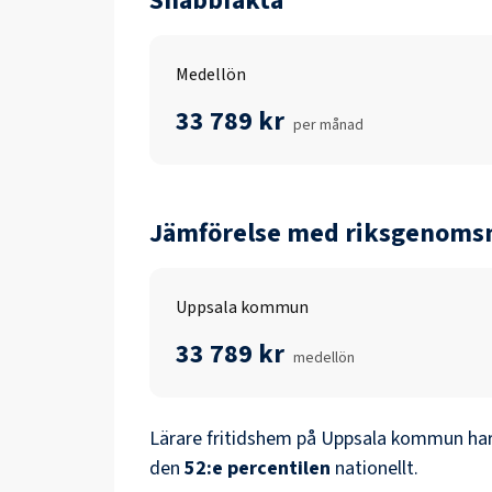
Snabbfakta
Medellön
33 789 kr
per månad
Jämförelse med riksgenomsn
Uppsala kommun
33 789 kr
medellön
Lärare fritidshem
på
Uppsala kommun
har
den
52
:e percentilen
nationellt.