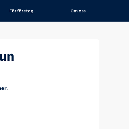
För företag
Om oss
un
ner
.