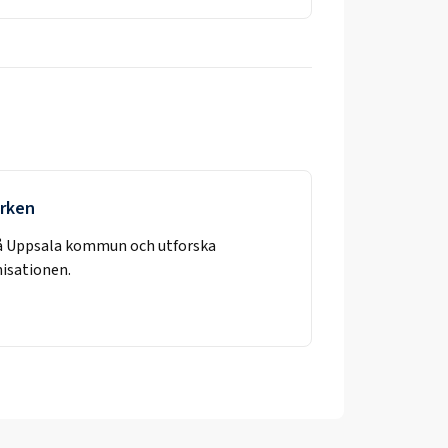
yrken
å
Uppsala kommun
och utforska
nisationen.