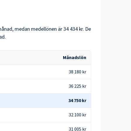
månad, medan medellönen är
34 434 kr
. De
ad.
Månadslön
38 180 kr
36 225 kr
34 750 kr
32 100 kr
31 005 kr