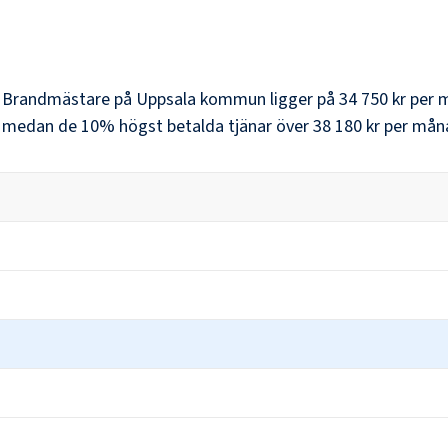
r
Brandmästare
på
Uppsala kommun
ligger på
34 750 kr
per 
, medan de 10% högst betalda tjänar över
38 180 kr
per mån