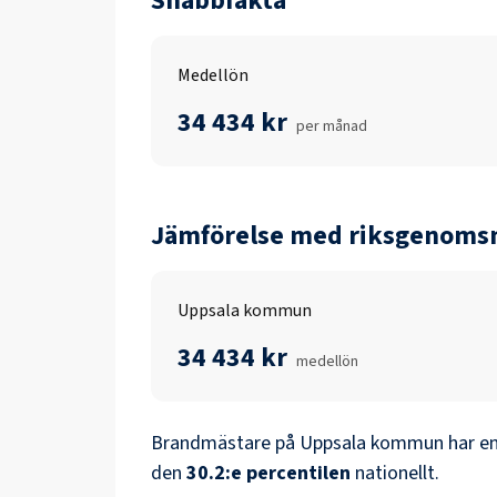
Snabbfakta
Medellön
34 434 kr
per månad
Jämförelse med riksgenomsn
Uppsala kommun
34 434 kr
medellön
Brandmästare
på
Uppsala kommun
har en
den
30.2
:e percentilen
nationellt.