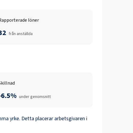
Rapporterade löner
32
från anställda
Skillnad
-6.5%
under genomsnitt
ma yrke. Detta placerar arbetsgivaren i