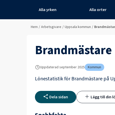
Alla yrken
Alla orter
Hem
/
Arbetsgivare
/
Uppsala kommun
/
Brandmästa
Brandmästare
Uppdaterad
september 2025
Kommun
Lönestatistik för
Brandmästare
på
U
Dela sidan
Lägg till din l