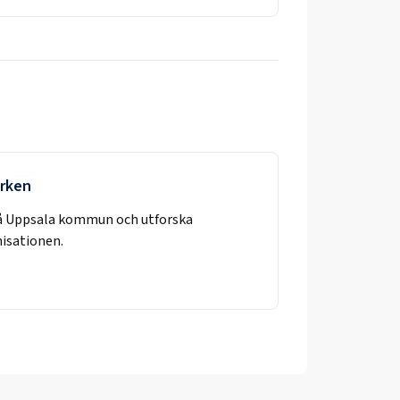
yrken
å
Uppsala kommun
och utforska
nisationen.