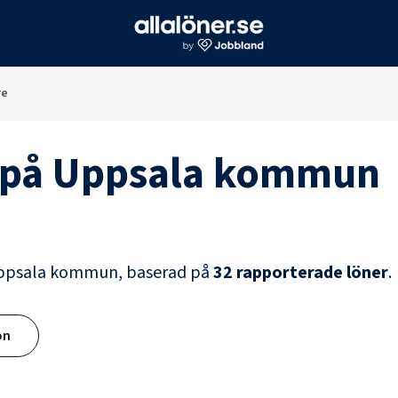
re
på
Uppsala kommun
ppsala kommun
, baserad på
32
rapporterade löner
.
ön