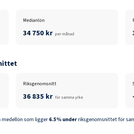
Medianlön
34 750 kr
per månad
ittet
Riksgenomsnitt
36 835 kr
för samma yrke
 medellön som ligger
6.5
%
under
riksgenomsnittet för sam