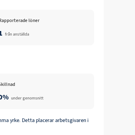
Rapporterade löner
1
från anställda
Skillnad
0%
under genomsnitt
ma yrke. Detta placerar arbetsgivaren i