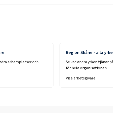
are
Region Skåne
- alla yrk
ndra arbetsplatser och
Se vad andra yrken tjänar p
för hela organisationen.
Visa arbetsgivare →