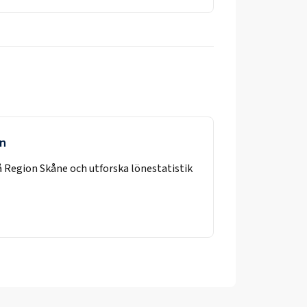
en
å
Region Skåne
och utforska lönestatistik