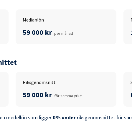
Medianlön
59 000 kr
per månad
ittet
Riksgenomsnitt
59 000 kr
för samma yrke
en medellön som ligger
0
%
under
riksgenomsnittet för sam