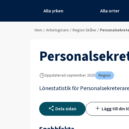
Alla yrken
Alla orter
Hem
/
Arbetsgivare
/
Region Skåne
/
Personalsekret
Personalsekre
Uppdaterad
september 2025
Region
Lönestatistik för
Personalsekreterar
Dela sidan
Lägg till din l