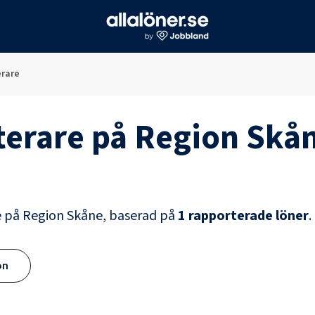
erare
terare
på
Region Skå
e
på
Region Skåne
, baserad på
1
rapporterade löner
.
ön