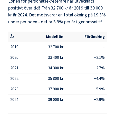
Lönen för personalsekreterare har utvecklats
positivt över tid! Från 32 700 kr år 2019 till 39 000
kr år 2024. Det motsvarar en total ökning på 19.3%
under perioden - det är 3.9% per år i genomsnitt!
År
Medellön
Förändring
2019
32 700 kr
–
2020
33 400 kr
+2.1%
2021
34 300 kr
+2.7%
2022
35 800 kr
+4.4%
2023
37 900 kr
+5.9%
2024
39 000 kr
+2.9%