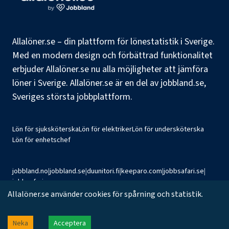
Allalöner.se – din plattform för lönestatistik i Sverige.
Med en modern design och förbättrad funktionalitet
erbjuder Allalöner.se nu alla möjligheter att jämföra
löner i Sverige. Allalöner.se är en del av jobbland.se,
Sveriges största jobbplattform.
Lön för sjuksköterska
Lön för elektriker
Lön för undersköterska
Lön för enhetschef
jobbland.no
|
jobbland.se
|
duunitori.fi
|
keeparo.com
|
jobbsafari.se
|
jobbsafari.no
Allalöner.se använder cookies för spårning och statistik.
©
2026
Jobbland AB
Neka
Acceptera