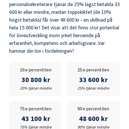
personalsekreterare
tjänar de 25% lägst betalda
33
600 kr
eller mindre, medan toppskiktet (de 10%
högst betalda) får över
48 600 kr
- en skillnad på
hela
15 000 kr
! Det visar att det finns stor potential
för löneutveckling inom yrket beroende på
erfarenhet, kompetens och arbetsgivare. Var
hamnar din lön i fördelningen?
10:e percentilen
25:e percentilen
30 800 kr
33 600 kr
10% tjänar mindre
25% tjänar mindre
75:e percentilen
90:e percentilen
43 100 kr
48 600 kr
75% tjänar mindre
90% tjänar mindre