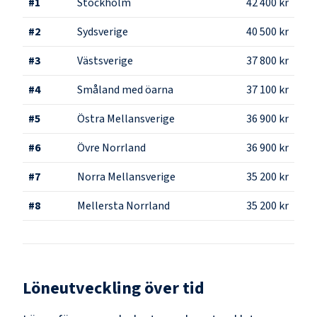
#
1
Stockholm
42 400 kr
#
2
Sydsverige
40 500 kr
#
3
Västsverige
37 800 kr
#
4
Småland med öarna
37 100 kr
#
5
Östra Mellansverige
36 900 kr
#
6
Övre Norrland
36 900 kr
#
7
Norra Mellansverige
35 200 kr
#
8
Mellersta Norrland
35 200 kr
Löneutveckling över tid