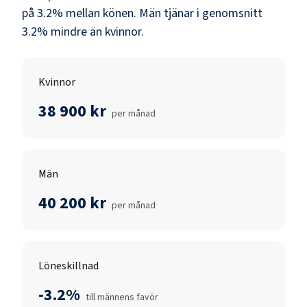
på
3.2
% mellan könen.
Män
tjänar i genomsnitt
3.2
% mindre än
kvinnor
.
Kvinnor
38 900 kr
per månad
Män
40 200 kr
per månad
Löneskillnad
-3.2%
till männens favör