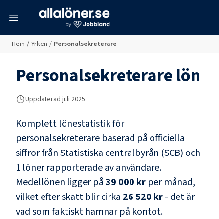
meny
Hem
/
Yrken
/
Personalsekreterare
Personalsekreterare
lön
Uppdaterad juli 2025
Komplett lönestatistik för
personalsekreterare
baserad på officiella
siffror från Statistiska centralbyrån (SCB) och
1 löner rapporterade av användare
.
Medellönen ligger på
39 000 kr
per månad,
vilket efter skatt blir cirka
26 520 kr
- det är
vad som faktiskt hamnar på kontot.