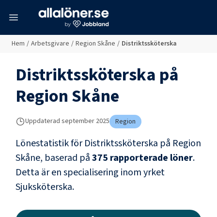
meny
Hem
/
Arbetsgivare
/
Region Skåne
/
Distriktssköterska
Distriktssköterska
på
Region Skåne
Uppdaterad
september 2025
Region
Lönestatistik för
Distriktssköterska
på
Region
Skåne
, baserad på
375
rapporterade löner
.
Detta är en specialisering inom yrket
Sjuksköterska
.