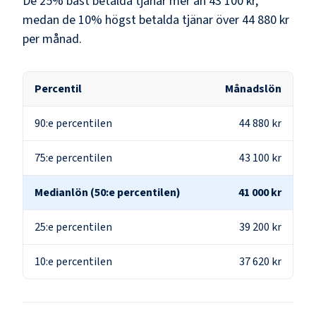
De 25% bäst betalda tjänar mer än
43 100 kr
,
medan de 10% högst betalda tjänar över
44 880 kr
per månad.
Percentil
Månadslön
90:e percentilen
44 880 kr
75:e percentilen
43 100 kr
Medianlön (50:e percentilen)
41 000 kr
25:e percentilen
39 200 kr
10:e percentilen
37 620 kr