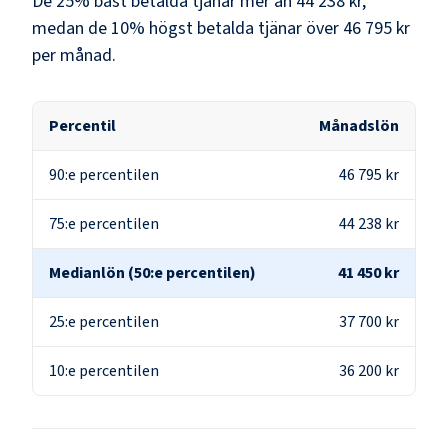
De 25% bäst betalda tjänar mer än
44 238 kr
,
medan de 10% högst betalda tjänar över
46 795 kr
per månad.
Percentil
Månadslön
90:e percentilen
46 795 kr
75:e percentilen
44 238 kr
Medianlön (50:e percentilen)
41 450 kr
25:e percentilen
37 700 kr
10:e percentilen
36 200 kr