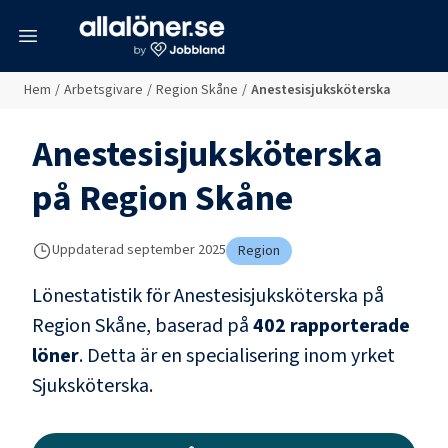
meny
Hem
/
Arbetsgivare
/
Region Skåne
/
Anestesisjuksköterska
Anestesisjuksköterska
på
Region Skåne
Uppdaterad
september 2025
Region
Lönestatistik för
Anestesisjuksköterska
på
Region Skåne
, baserad på
402
rapporterade
löner
.
Detta är en specialisering inom yrket
Sjuksköterska
.