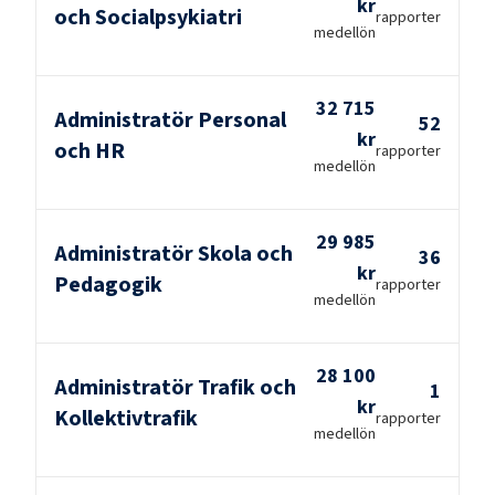
kr
och Socialpsykiatri
rapporter
medellön
32 715
Administratör Personal
52
kr
och HR
rapporter
medellön
29 985
Administratör Skola och
36
kr
Pedagogik
rapporter
medellön
28 100
Administratör Trafik och
1
kr
Kollektivtrafik
rapporter
medellön