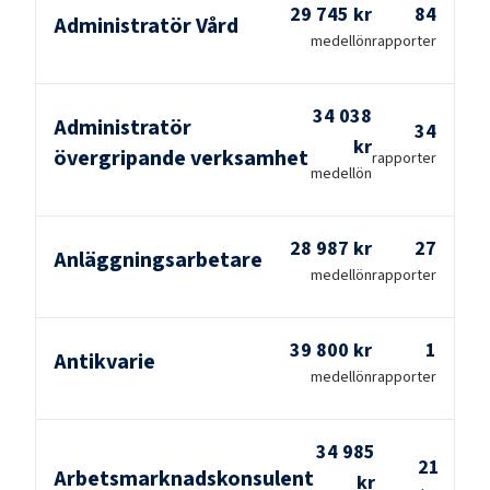
29 745 kr
84
Administratör Vård
medellön
rapporter
34 038
Administratör
34
kr
övergripande verksamhet
rapporter
medellön
28 987 kr
27
Anläggningsarbetare
medellön
rapporter
39 800 kr
1
Antikvarie
medellön
rapporter
34 985
21
Arbetsmarknadskonsulent
kr