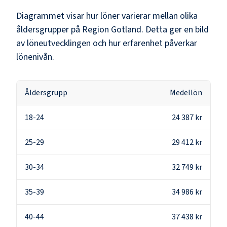
Diagrammet visar hur löner varierar mellan olika
åldersgrupper på
Region Gotland
. Detta ger en bild
av löneutvecklingen och hur erfarenhet påverkar
lönenivån.
Åldersgrupp
Medellön
18-24
24 387 kr
25-29
29 412 kr
30-34
32 749 kr
35-39
34 986 kr
40-44
37 438 kr