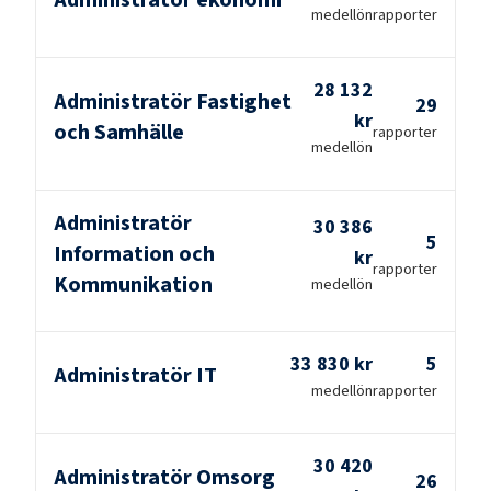
medellön
rapporter
28 132
Administratör Fastighet
29
kr
och Samhälle
rapporter
medellön
Administratör
30 386
5
Information och
kr
rapporter
Kommunikation
medellön
33 830 kr
5
Administratör IT
medellön
rapporter
30 420
Administratör Omsorg
26