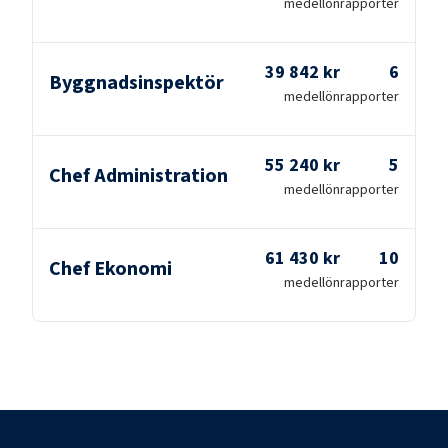
medellön
rapporter
39 842 kr
6
Byggnadsinspektör
medellön
rapporter
55 240 kr
5
Chef Administration
medellön
rapporter
61 430 kr
10
Chef Ekonomi
medellön
rapporter