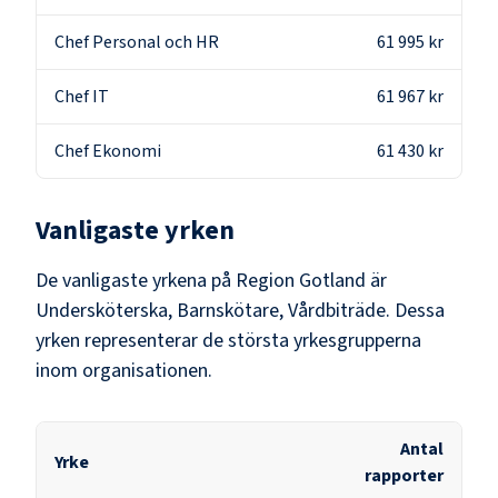
Chef Personal och HR
61 995 kr
Chef IT
61 967 kr
Chef Ekonomi
61 430 kr
Vanligaste yrken
De vanligaste yrkena på
Region Gotland
är
Undersköterska, Barnskötare, Vårdbiträde
. Dessa
yrken representerar de största yrkesgrupperna
inom organisationen.
Antal
Yrke
rapporter