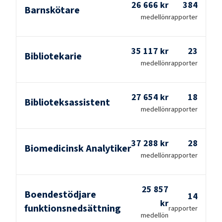
26 666 kr
384
Barnskötare
medellön
rapporter
35 117 kr
23
Bibliotekarie
medellön
rapporter
27 654 kr
18
Biblioteksassistent
medellön
rapporter
37 288 kr
28
Biomedicinsk Analytiker
medellön
rapporter
25 857
Boendestödjare
14
kr
funktionsnedsättning
rapporter
medellön