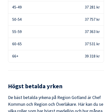
45-49
37 281 kr
50-54
37 757 kr
55-59
37 363 kr
60-65
37 531 kr
66+
39 318 kr
Högst betalda yrken
De bäst betalda yrkena på
Region Gotland
är
Chef
Kommun och Region och Överläkare
. Här kan du se
vilka roller som har högst medellön och hur många