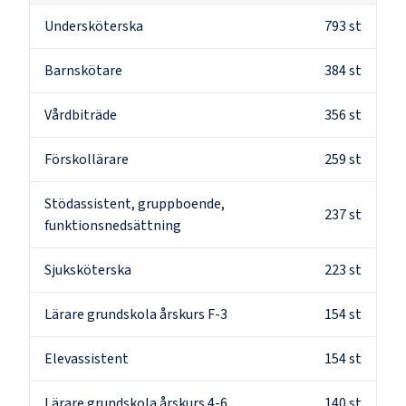
Undersköterska
793
st
Barnskötare
384
st
Vårdbiträde
356
st
Förskollärare
259
st
Stödassistent, gruppboende,
237
st
funktionsnedsättning
Sjuksköterska
223
st
Lärare grundskola årskurs F-3
154
st
Elevassistent
154
st
Lärare grundskola årskurs 4-6
140
st