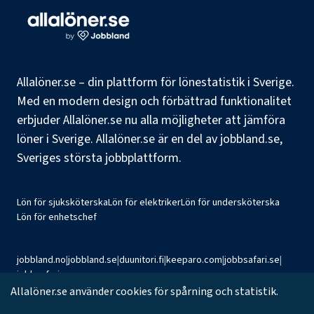
Allalöner.se – din plattform för lönestatistik i Sverige.
Med en modern design och förbättrad funktionalitet
erbjuder Allalöner.se nu alla möjligheter att jämföra
löner i Sverige. Allalöner.se är en del av jobbland.se,
Sveriges största jobbplattform.
Lön för sjuksköterska
Lön för elektriker
Lön för undersköterska
Lön för enhetschef
jobbland.no
|
jobbland.se
|
duunitori.fi
|
keeparo.com
|
jobbsafari.se
|
jobbsafari.no
Allalöner.se använder cookies för spårning och statistik.