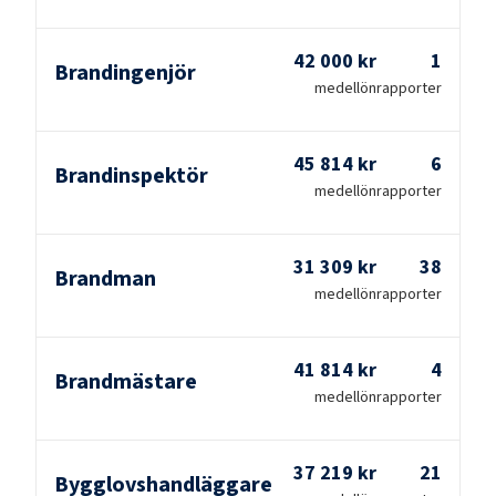
42 000 kr
1
Brandingenjör
medellön
rapporter
45 814 kr
6
Brandinspektör
medellön
rapporter
31 309 kr
38
Brandman
medellön
rapporter
41 814 kr
4
Brandmästare
medellön
rapporter
37 219 kr
21
Bygglovshandläggare