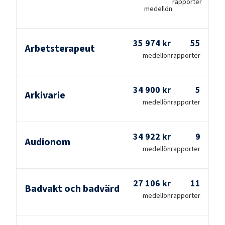
rapporter
medellön
35 974 kr
55
Arbetsterapeut
medellön
rapporter
34 900 kr
5
Arkivarie
medellön
rapporter
34 922 kr
9
Audionom
medellön
rapporter
27 106 kr
11
Badvakt och badvärd
medellön
rapporter