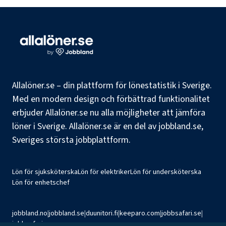
Allalöner.se – din plattform för lönestatistik i Sverige.
Med en modern design och förbättrad funktionalitet
erbjuder Allalöner.se nu alla möjligheter att jämföra
löner i Sverige. Allalöner.se är en del av jobbland.se,
Sveriges största jobbplattform.
Lön för sjuksköterska
Lön för elektriker
Lön för undersköterska
Lön för enhetschef
jobbland.no
|
jobbland.se
|
duunitori.fi
|
keeparo.com
|
jobbsafari.se
|
jobbsafari.no