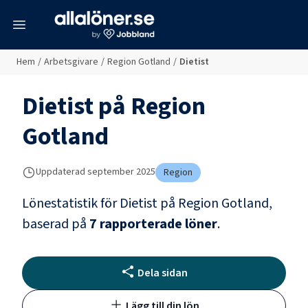
meny
Hem
/
Arbetsgivare
/
Region Gotland
/
Dietist
Dietist
på
Region
Gotland
Uppdaterad
september 2025
Region
Lönestatistik för
Dietist
på
Region Gotland
,
baserad på
7
rapporterade löner
.
Dela sidan
Lägg till din lön