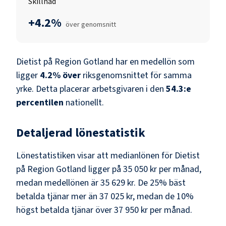
Skillnad
+4.2%
över genomsnitt
Dietist
på
Region Gotland
har en medellön som
ligger
4.2
%
över
riksgenomsnittet för samma
yrke. Detta placerar arbetsgivaren i den
54.3
:e
percentilen
nationellt.
Detaljerad lönestatistik
Lönestatistiken visar att medianlönen för
Dietist
på
Region Gotland
ligger på
35 050 kr
per månad,
medan medellönen är
35 629 kr
. De 25% bäst
betalda tjänar mer än
37 025 kr
, medan de 10%
högst betalda tjänar över
37 950 kr
per månad.