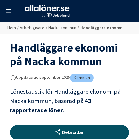
meny
Hem
/
Arbetsgivare
/
Nacka kommun
/
Handläggare ekonomi
Handläggare ekonomi
på
Nacka kommun
Uppdaterad
september 2025
Kommun
Lönestatistik för
Handläggare ekonomi
på
Nacka kommun
, baserad på
43
rapporterade löner
.
Dela sidan