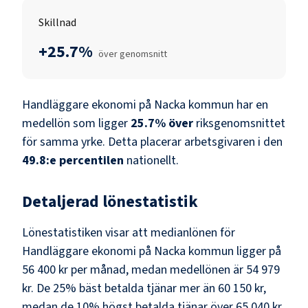
Skillnad
+25.7%
över genomsnitt
Handläggare ekonomi
på
Nacka kommun
har en
medellön som ligger
25.7
%
över
riksgenomsnittet
för samma yrke. Detta placerar arbetsgivaren i den
49.8
:e percentilen
nationellt.
Detaljerad lönestatistik
Lönestatistiken visar att medianlönen för
Handläggare ekonomi
på
Nacka kommun
ligger på
56 400 kr
per månad, medan medellönen är
54 979
kr
. De 25% bäst betalda tjänar mer än
60 150 kr
,
medan de 10% högst betalda tjänar över
65 040 kr