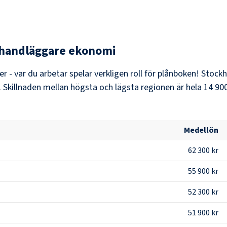
handläggare ekonomi
er - var du arbetar spelar verkligen roll för plånboken!
Stock
. Skillnaden mellan högsta och lägsta regionen är hela
14 900
Medellön
62 300 kr
55 900 kr
52 300 kr
51 900 kr