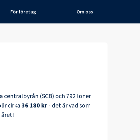
För företag
Om oss
ska centralbyrån (SCB) och
792 löner
lir cirka
36 180 kr
- det är vad som
 året!