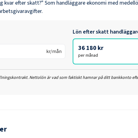
ag kvar efter skatt?" Som
handläggare ekonomi
med medell
arbetsgivaravgifter.
Lön efter skatt
handläggar
36 180 kr
kr/mån
per månad
ällningskontrakt. Nettolön är vad som faktiskt hamnar på ditt bankkonto efte
er