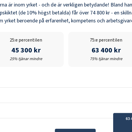
erna är inom yrket - och de är verkligen betydande! Bland
han
pskiktet (de 10% högst betalda) får över
74 800 kr
- en skill
nom yrket beroende på erfarenhet, kompetens och arbetsgivare
25:e percentilen
75:e percentilen
45 300 kr
63 400 kr
25% tjänar mindre
75% tjänar mindre
63 