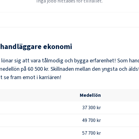
Inga jobb hittades för tillfället.
handläggare ekonomi
t lönar sig att vara tålmodig och bygga erfarenhet! Som
han
medellön på
60 500 kr
. Skillnaden mellan den yngsta och älds
t se fram emot i karriären!
Medellön
37 300 kr
49 700 kr
57 700 kr