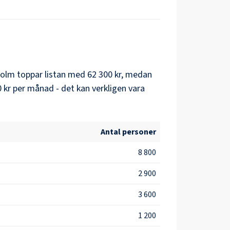
holm
toppar listan med
62 300 kr
, medan
 kr
per månad - det kan verkligen vara
Antal personer
8 800
2 900
3 600
1 200