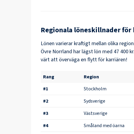
Regionala löneskillnader för
Lönen varierar kraftigt mellan olika region
Övre Norrland
har lägst lön med
47 400 kr
värt att överväga en flytt för karriären!
Rang
Region
#
1
Stockholm
#
2
Sydsverige
#
3
Västsverige
#
4
Småland med öarna