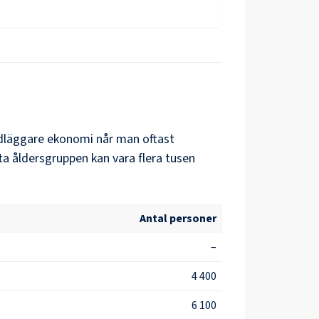
dläggare ekonomi
når man oftast
ta åldersgruppen kan vara flera tusen
Antal personer
–
4 400
6 100