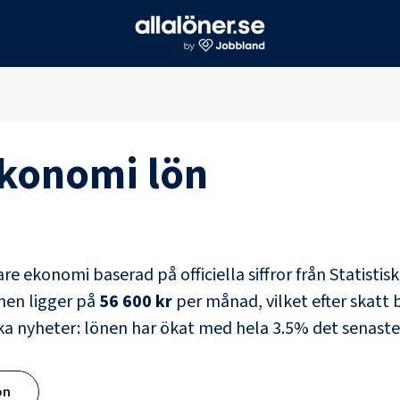
ekonomi
lön
are ekonomi
baserad på officiella siffror från Statisti
nen ligger på
56 600 kr
per månad, vilket efter skatt b
ka nyheter: lönen har ökat med hela
3.5
% det senaste
ön