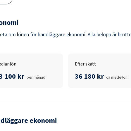
konomi
veta om lönen för
handläggare ekonomi
. Alla belopp är brut
dianlön
Efter skatt
3 100 kr
36 180 kr
per månad
ca medellön
dläggare ekonomi