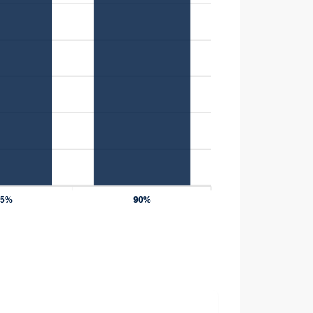
75%
90%