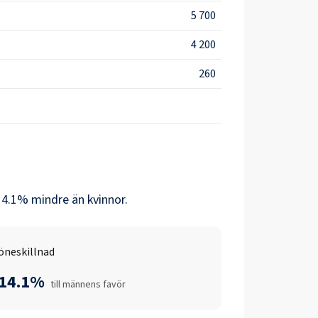
5 700
4 200
260
14.1
% mindre än
kvinnor
.
öneskillnad
-14.1%
till männens favör