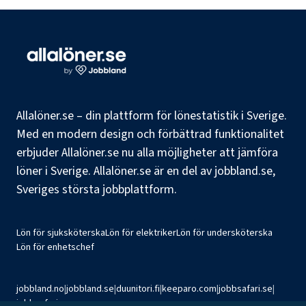
Allalöner.se – din plattform för lönestatistik i Sverige.
Med en modern design och förbättrad funktionalitet
erbjuder Allalöner.se nu alla möjligheter att jämföra
löner i Sverige. Allalöner.se är en del av jobbland.se,
Sveriges största jobbplattform.
Lön för sjuksköterska
Lön för elektriker
Lön för undersköterska
Lön för enhetschef
jobbland.no
|
jobbland.se
|
duunitori.fi
|
keeparo.com
|
jobbsafari.se
|
jobbsafari.no