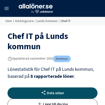
meny
Hem
/
Arbetsgivare
/
Lunds kommun
/
Chef IT
Chef IT
på
Lunds
kommun
Uppdaterad
september 2025
Kommun
Lönestatistik för
Chef IT
på
Lunds kommun
,
baserad på
8
rapporterade löner
.
Dela sidan
Lägg till din lön