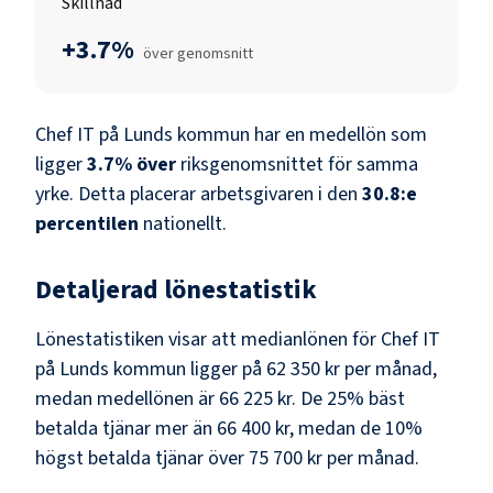
Skillnad
+3.7%
över genomsnitt
Chef IT
på
Lunds kommun
har en medellön som
ligger
3.7
%
över
riksgenomsnittet för samma
yrke. Detta placerar arbetsgivaren i den
30.8
:e
percentilen
nationellt.
Detaljerad lönestatistik
Lönestatistiken visar att medianlönen för
Chef IT
på
Lunds kommun
ligger på
62 350 kr
per månad,
medan medellönen är
66 225 kr
. De 25% bäst
betalda tjänar mer än
66 400 kr
, medan de 10%
högst betalda tjänar över
75 700 kr
per månad.