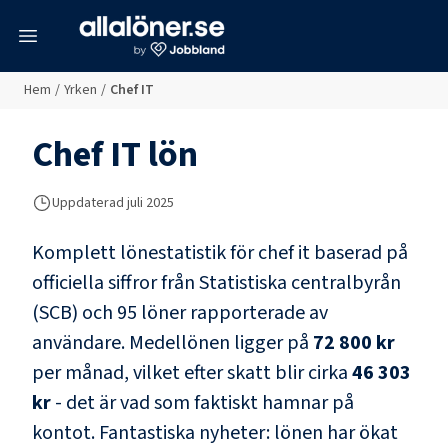
meny
Hem
/
Yrken
/
Chef IT
Chef IT
lön
Uppdaterad juli 2025
Komplett lönestatistik för
chef it
baserad på
officiella siffror från Statistiska centralbyrån
(SCB) och
95 löner rapporterade av
användare
. Medellönen ligger på
72 800 kr
per månad, vilket efter skatt blir cirka
46 303
kr
- det är vad som faktiskt hamnar på
kontot.
Fantastiska nyheter: lönen har ökat