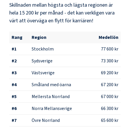
Skillnaden mellan högsta och lägsta regionen är
hela
15 200 kr
per månad - det kan verkligen vara
värt att överväga en flytt för karriären!
Rang
Region
Medellön
#
1
Stockholm
77 600 kr
#
2
Sydsverige
73 300 kr
#
3
Västsverige
69 200 kr
#
4
Småland med öarna
67 200 kr
#
5
Mellersta Norrland
67 000 kr
#
6
Norra Mellansverige
66 300 kr
#
7
Övre Norrland
65 600 kr