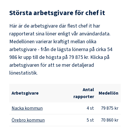
Största arbetsgivare för
chef it
Här är de arbetsgivare där flest
chef it
har
rapporterat sina löner enligt vår användardata.
Medellönen varierar kraftigt mellan olika
arbetsgivare - från de lägsta lönerna på cirka
54
986 kr
upp till de högsta på
79 875 kr
. Klicka på
arbetsgivaren för att se mer detaljerad
lönestatistik.
Antal
Arbetsgivare
Medellön
rapporter
Nacka kommun
4
st
79 875 kr
Örebro kommun
5
st
70 860 kr