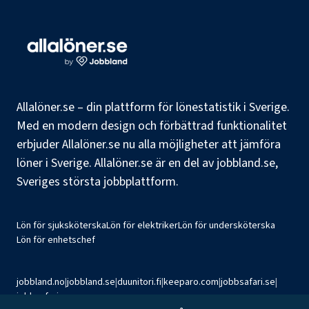
Allalöner.se – din plattform för lönestatistik i Sverige.
Med en modern design och förbättrad funktionalitet
erbjuder Allalöner.se nu alla möjligheter att jämföra
löner i Sverige. Allalöner.se är en del av jobbland.se,
Sveriges största jobbplattform.
Lön för sjuksköterska
Lön för elektriker
Lön för undersköterska
Lön för enhetschef
jobbland.no
|
jobbland.se
|
duunitori.fi
|
keeparo.com
|
jobbsafari.se
|
jobbsafari.no