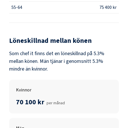
55-64
75 400 kr
Löneskillnad mellan könen
Som
chef it
finns det en löneskillnad på
5.3
%
mellan könen.
Män
tjänar i genomsnitt
5.3
%
mindre än
kvinnor
.
Kvinnor
70 100 kr
per månad