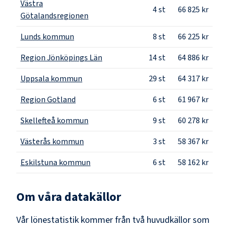
Västra
4
st
66 825 kr
Götalandsregionen
Lunds kommun
8
st
66 225 kr
Region Jönköpings Län
14
st
64 886 kr
Uppsala kommun
29
st
64 317 kr
Region Gotland
6
st
61 967 kr
Skellefteå kommun
9
st
60 278 kr
Västerås kommun
3
st
58 367 kr
Eskilstuna kommun
6
st
58 162 kr
Om våra datakällor
Vår lönestatistik kommer från två huvudkällor som