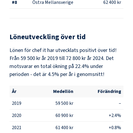
#
8
Östra Mellansverige
62 400 kr
Löneutveckling över tid
Lönen för chef it har utvecklats positivt över tid!
Från 59 500 kr år 2019 till 72 800 kr år 2024. Det
motsvarar en total ökning på 22.4% under
perioden - det är 4.5% per år i genomsnitt!
År
Medellön
Förändring
2019
59 500 kr
–
2020
60 900 kr
+2.4%
2021
61 400 kr
+0.8%