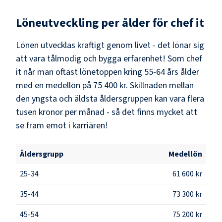
Löneutveckling per ålder för
chef it
Lönen utvecklas kraftigt genom livet - det lönar sig
att vara tålmodig och bygga erfarenhet! Som
chef
it
når man oftast lönetoppen kring
55-64
års ålder
med en medellön på
75 400 kr
. Skillnaden mellan
den yngsta och äldsta åldersgruppen kan vara flera
tusen kronor per månad - så det finns mycket att
se fram emot i karriären!
Åldersgrupp
Medellön
25-34
61 600 kr
35-44
73 300 kr
45-54
75 200 kr