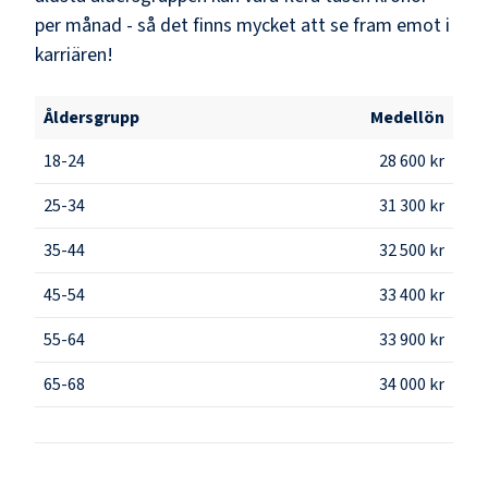
per månad - så det finns mycket att se fram emot i
karriären!
Åldersgrupp
Medellön
18-24
28 600 kr
25-34
31 300 kr
35-44
32 500 kr
45-54
33 400 kr
55-64
33 900 kr
65-68
34 000 kr