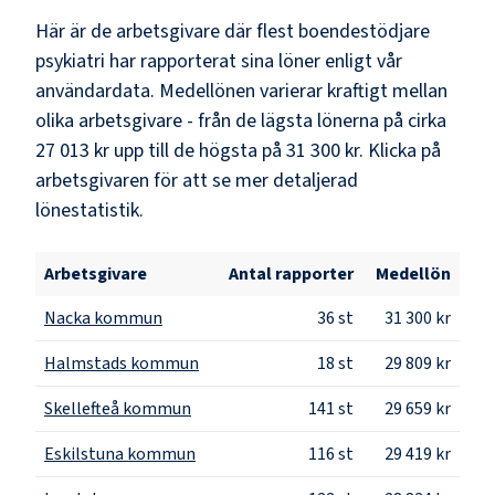
Här är de arbetsgivare där flest
boendestödjare
psykiatri
har rapporterat sina löner enligt vår
användardata. Medellönen varierar kraftigt mellan
olika arbetsgivare - från de lägsta lönerna på cirka
27 013 kr
upp till de högsta på
31 300 kr
. Klicka på
arbetsgivaren för att se mer detaljerad
lönestatistik.
Arbetsgivare
Antal rapporter
Medellön
Nacka kommun
36
st
31 300 kr
Halmstads kommun
18
st
29 809 kr
Skellefteå kommun
141
st
29 659 kr
Eskilstuna kommun
116
st
29 419 kr