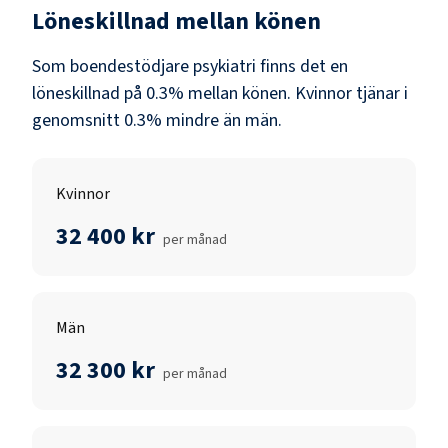
Löneskillnad mellan könen
Som
boendestödjare psykiatri
finns det en
löneskillnad på
0.3
% mellan könen.
Kvinnor
tjänar i
genomsnitt
0.3
% mindre än
män
.
Kvinnor
32 400 kr
per månad
Män
32 300 kr
per månad