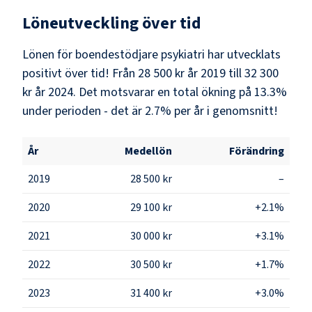
Löneutveckling över tid
Lönen för boendestödjare psykiatri har utvecklats
positivt över tid! Från 28 500 kr år 2019 till 32 300
kr år 2024. Det motsvarar en total ökning på 13.3%
under perioden - det är 2.7% per år i genomsnitt!
År
Medellön
Förändring
2019
28 500 kr
–
2020
29 100 kr
+2.1%
2021
30 000 kr
+3.1%
2022
30 500 kr
+1.7%
2023
31 400 kr
+3.0%