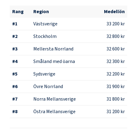
Rang
Region
Medellön
#
1
Västsverige
33 200 kr
#
2
Stockholm
32 800 kr
#
3
Mellersta Norrland
32 600 kr
#
4
Småland med öarna
32 300 kr
#
5
Sydsverige
32 200 kr
#
6
Övre Norrland
31 900 kr
#
7
Norra Mellansverige
31 800 kr
#
8
Östra Mellansverige
31 200 kr