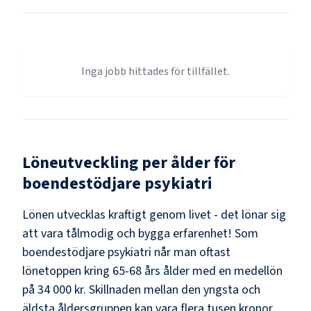
Inga jobb hittades för tillfället.
Löneutveckling per ålder för
boendestödjare psykiatri
Lönen utvecklas kraftigt genom livet - det lönar sig
att vara tålmodig och bygga erfarenhet! Som
boendestödjare psykiatri
når man oftast
lönetoppen kring
65-68
års ålder med en medellön
på
34 000 kr
. Skillnaden mellan den yngsta och
äldsta åldersgruppen kan vara flera tusen kronor