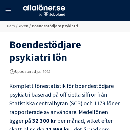
meny
Hem
/
Yrken
/
Boendestödjare psykiatri
Boendestödjare
psykiatri
lön
Uppdaterad juli 2025
Komplett lönestatistik för
boendestödjare
psykiatri
baserad på officiella siffror från
Statistiska centralbyrån (SCB) och
1179 löner
rapporterade av användare
. Medellönen
ligger på
32 300 kr
per månad, vilket efter
skatt blir cirka
21 964 kr
- det är vad som