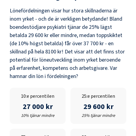
Lönefördelningen visar hur stora skillnaderna är
inom yrket - och de är verkligen betydande! Bland
boendestödjare psykiatri
tjänar de 25% lägst
betalda
29 600 kr
eller mindre, medan toppskiktet
(de 10% högst betalda) får över
37 700 kr
- en
skillnad på hela
8100 kr
! Det visar att det finns stor
potential för löneutveckling inom yrket beroende
på erfarenhet, kompetens och arbetsgivare. Var
hamnar din lön i fördelningen?
10:e percentilen
25:e percentilen
27 000 kr
29 600 kr
10% tjänar mindre
25% tjänar mindre