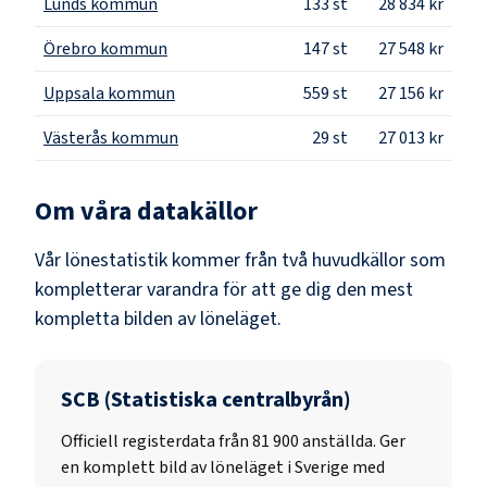
Lunds kommun
133
st
28 834 kr
Örebro kommun
147
st
27 548 kr
Uppsala kommun
559
st
27 156 kr
Västerås kommun
29
st
27 013 kr
Om våra datakällor
Vår lönestatistik kommer från två huvudkällor som
kompletterar varandra för att ge dig den mest
kompletta bilden av löneläget.
SCB (Statistiska centralbyrån)
Officiell registerdata från
81 900
anställda. Ger
en komplett bild av löneläget i Sverige med