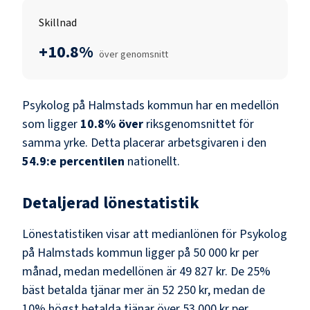
Skillnad
+10.8%
över genomsnitt
Psykolog
på
Halmstads kommun
har en medellön
som ligger
10.8
%
över
riksgenomsnittet för
samma yrke. Detta placerar arbetsgivaren i den
54.9
:e percentilen
nationellt.
Detaljerad lönestatistik
Lönestatistiken visar att medianlönen för
Psykolog
på
Halmstads kommun
ligger på
50 000 kr
per
månad, medan medellönen är
49 827 kr
. De 25%
bäst betalda tjänar mer än
52 250 kr
, medan de
10% högst betalda tjänar över
53 000 kr
per