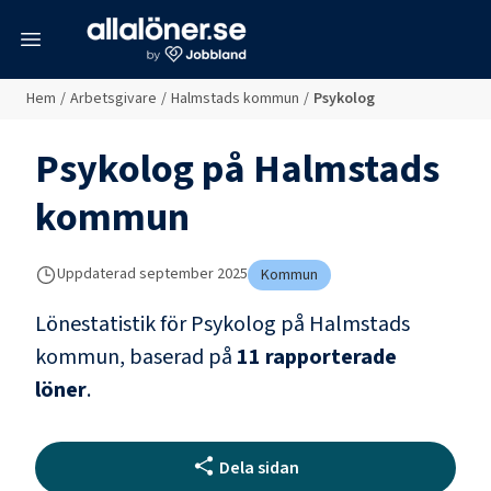
meny
Hem
/
Arbetsgivare
/
Halmstads kommun
/
Psykolog
Psykolog
på
Halmstads
kommun
Uppdaterad
september 2025
Kommun
Lönestatistik för
Psykolog
på
Halmstads
kommun
, baserad på
11
rapporterade
löner
.
Dela sidan