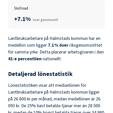
Skillnad
+7.1%
över genomsnitt
Lantbruksarbetare
på
Halmstads kommun
har en
medellön som ligger
7.1
%
över
riksgenomsnittet
för samma yrke. Detta placerar arbetsgivaren i den
41
:e percentilen
nationellt.
Detaljerad lönestatistik
Lönestatistiken visar att medianlönen för
Lantbruksarbetare
på
Halmstads kommun
ligger
på
26 800 kr
per månad, medan medellönen är
26
093 kr
. De 25% bäst betalda tjänar mer än
28 500
kr
, medan de 10% högst betalda tjänar över
34 980