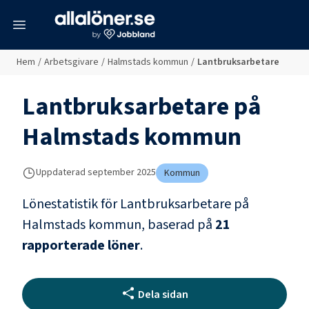
meny
Hem
/
Arbetsgivare
/
Halmstads kommun
/
Lantbruksarbetare
Lantbruksarbetare
på
Halmstads kommun
Uppdaterad
september 2025
Kommun
Lönestatistik för
Lantbruksarbetare
på
Halmstads kommun
, baserad på
21
rapporterade löner
.
Dela sidan