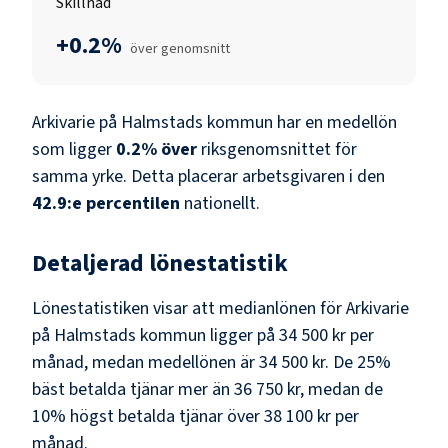
Skillnad
+0.2%
över genomsnitt
Arkivarie
på
Halmstads kommun
har en medellön
som ligger
0.2
%
över
riksgenomsnittet för
samma yrke. Detta placerar arbetsgivaren i den
42.9
:e percentilen
nationellt.
Detaljerad lönestatistik
Lönestatistiken visar att medianlönen för
Arkivarie
på
Halmstads kommun
ligger på
34 500 kr
per
månad, medan medellönen är
34 500 kr
. De 25%
bäst betalda tjänar mer än
36 750 kr
, medan de
10% högst betalda tjänar över
38 100 kr
per
månad.