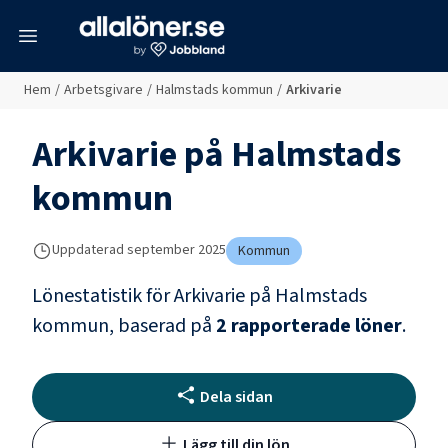
meny
Hem
/
Arbetsgivare
/
Halmstads kommun
/
Arkivarie
Arkivarie
på
Halmstads
kommun
Uppdaterad
september 2025
Kommun
Lönestatistik för
Arkivarie
på
Halmstads
kommun
, baserad på
2
rapporterade löner
.
Dela sidan
Lägg till din lön