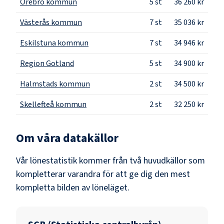
Örebro kommun
5
st
36 260 kr
Västerås kommun
7
st
35 036 kr
Eskilstuna kommun
7
st
34 946 kr
Region Gotland
5
st
34 900 kr
Halmstads kommun
2
st
34 500 kr
Skellefteå kommun
2
st
32 250 kr
Om våra datakällor
Vår lönestatistik kommer från två huvudkällor som
kompletterar varandra för att ge dig den mest
kompletta bilden av löneläget.