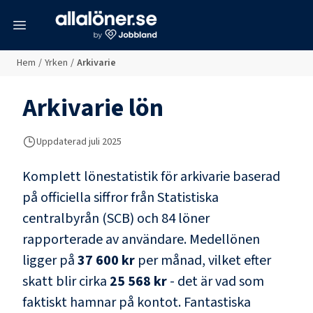
meny
Hem
/
Yrken
/
Arkivarie
Arkivarie
lön
Uppdaterad juli 2025
Komplett lönestatistik för
arkivarie
baserad
på officiella siffror från Statistiska
centralbyrån (SCB) och
84 löner
rapporterade av användare
. Medellönen
ligger på
37 600 kr
per månad, vilket efter
skatt blir cirka
25 568 kr
- det är vad som
faktiskt hamnar på kontot.
Fantastiska