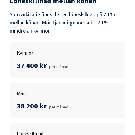
Löneskillnad mellan könen
Som
arkivarie
finns det en löneskillnad på
2.1
%
mellan könen.
Män
tjänar i genomsnitt
2.1
%
mindre än
kvinnor
.
Kvinnor
37 400 kr
per månad
Män
38 200 kr
per månad
Löneskillnad