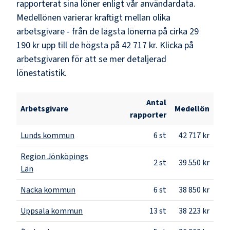
rapporterat sina löner enligt vår användardata.
Medellönen varierar kraftigt mellan olika
arbetsgivare - från de lägsta lönerna på cirka
29
190 kr
upp till de högsta på
42 717 kr
. Klicka på
arbetsgivaren för att se mer detaljerad
lönestatistik.
Antal
Arbetsgivare
Medellön
rapporter
Lunds kommun
6
st
42 717 kr
Region Jönköpings
2
st
39 550 kr
Län
Nacka kommun
6
st
38 850 kr
Uppsala kommun
13
st
38 223 kr