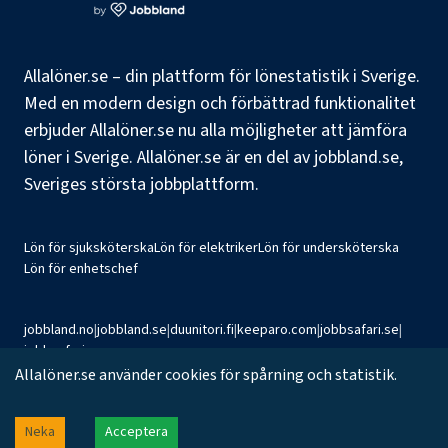
Allalöner.se – din plattform för lönestatistik i Sverige.
Med en modern design och förbättrad funktionalitet
erbjuder Allalöner.se nu alla möjligheter att jämföra
löner i Sverige. Allalöner.se är en del av jobbland.se,
Sveriges största jobbplattform.
Lön för sjuksköterska
Lön för elektriker
Lön för undersköterska
Lön för enhetschef
jobbland.no
|
jobbland.se
|
duunitori.fi
|
keeparo.com
|
jobbsafari.se
|
jobbsafari.no
Allalöner.se använder cookies för spårning och statistik.
©
2026
Jobbland AB
Neka
Acceptera