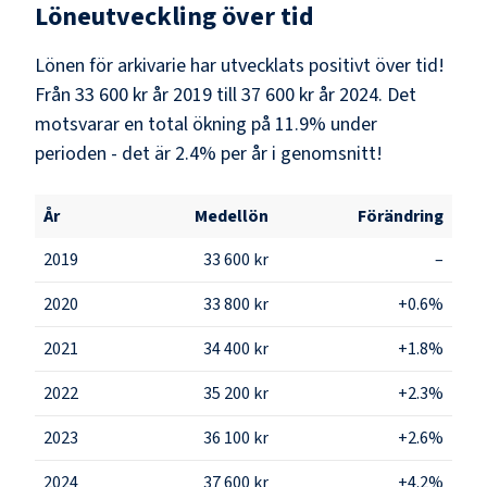
Löneutveckling över tid
Lönen för arkivarie har utvecklats positivt över tid!
Från 33 600 kr år 2019 till 37 600 kr år 2024. Det
motsvarar en total ökning på 11.9% under
perioden - det är 2.4% per år i genomsnitt!
År
Medellön
Förändring
2019
33 600 kr
–
2020
33 800 kr
+0.6%
2021
34 400 kr
+1.8%
2022
35 200 kr
+2.3%
2023
36 100 kr
+2.6%
2024
37 600 kr
+4.2%