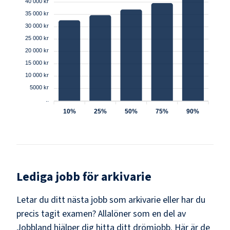
40 000 kr
35 000 kr
30 000 kr
25 000 kr
20 000 kr
15 000 kr
10 000 kr
5000 kr
..
10%
25%
50%
75%
90%
Lediga jobb för
arkivarie
Letar du ditt nästa jobb som
arkivarie
eller har du
precis tagit examen? Allalöner som en del av
Jobbland hjälper dig hitta ditt drömjobb. Här är de