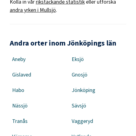
Kolla in vår
rikstäckande statistik
eller utforska
andra yrken i
Mullsjö
.
Andra orter inom Jönköpings län
Aneby
Eksjö
Gislaved
Gnosjö
Habo
Jönköping
Nässjö
Sävsjö
Tranås
Vaggeryd