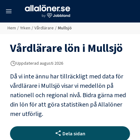
meny
Hem
/
Yrken
/
Vårdlärare
/
Mullsjö
Vårdlärare
lön i
Mullsjö
Uppdaterad
augusti 2026
Då vi inte ännu har tillräckligt med data för
vårdlärare
i
Mullsjö
visar vi medellön på
nationell och regional nivå. Bidra gärna med
din lön för att göra statistiken på Allalöner
mer utförlig.
Dela sidan