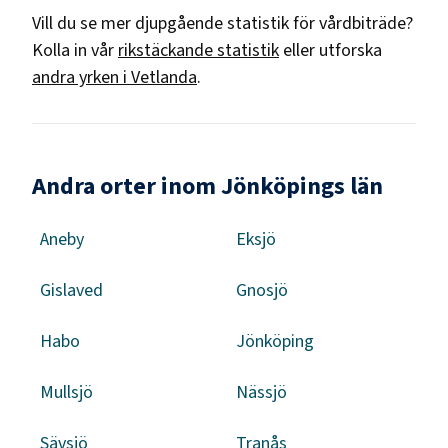
Vill du se mer djupgående statistik för
vårdbiträde
?
Kolla in vår
rikstäckande statistik
eller utforska
andra yrken i
Vetlanda
.
Andra orter inom Jönköpings län
Aneby
Eksjö
Gislaved
Gnosjö
Habo
Jönköping
Mullsjö
Nässjö
Sävsjö
Tranås