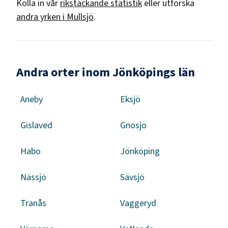
Kolla in vår
rikstäckande statistik
eller utforska
andra yrken i
Mullsjö
.
Andra orter inom Jönköpings län
Aneby
Eksjö
Gislaved
Gnosjö
Habo
Jönköping
Nässjö
Sävsjö
Tranås
Vaggeryd