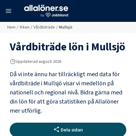
meny
Hem
/
Yrken
/
Vårdbiträde
/
Mullsjö
Vårdbiträde
lön i
Mullsjö
Uppdaterad
augusti 2026
Då vi inte ännu har tillräckligt med data för
vårdbiträde
i
Mullsjö
visar vi medellön på
nationell och regional nivå. Bidra gärna med
din lön för att göra statistiken på Allalöner
mer utförlig.
Dela sidan