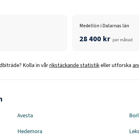
Medellön i Dalarnas län
28 400 kr
per månad
dbiträde
? Kolla in vår
rikstäckande statistik
eller utforska
an
n
Avesta
Bor
Hedemora
Lek