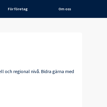
För företag
Om oss
ll och regional nivå. Bidra gärna med