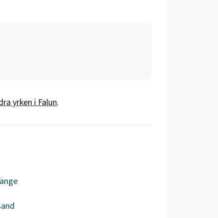
dra yrken i
Falun
.
länge
sand