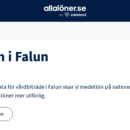
n i
Falun
ata för
vårdbiträde
i
Falun
visar vi medellön på natione
alöner mer utförlig.
ön