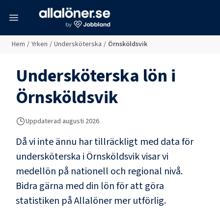
meny
Hem
/
Yrken
/
Undersköterska
/
Örnsköldsvik
Undersköterska
lön i
Örnsköldsvik
Uppdaterad
augusti 2026
Då vi inte ännu har tillräckligt med data för
undersköterska
i
Örnsköldsvik
visar vi
medellön på nationell och regional nivå.
Bidra gärna med din lön för att göra
statistiken på Allalöner mer utförlig.