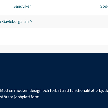
Sandviken
Söd
a
Gävleborgs län
e. Med en modern design och förbättrad funktionalitet erbjuder
s största jobbplattform.