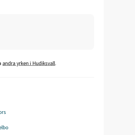
a
andra yrken i
Hudiksvall
.
ors
elbo