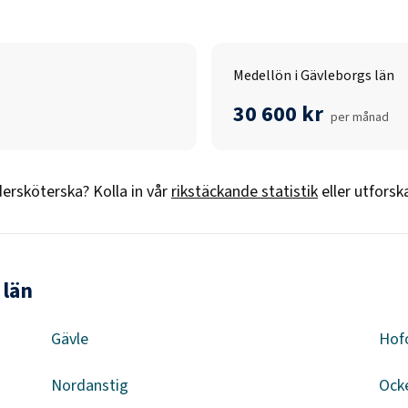
Medellön i Gävleborgs län
30 600 kr
per månad
ersköterska
? Kolla in vår
rikstäckande statistik
eller utforsk
 län
Gävle
Hof
Nordanstig
Ock