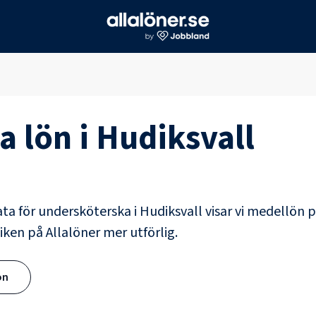
a
lön i
Hudiksvall
ata för
undersköterska
i
Hudiksvall
visar vi medellön p
iken på Allalöner mer utförlig.
ön