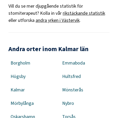
Vill du se mer djupgående statistik för
stomiterapeut
? Kolla in vår
rikstäckande statistik
eller utforska
andra yrken i
Västervik
.
Andra orter inom Kalmar län
Borgholm
Emmaboda
Högsby
Hultsfred
Kalmar
Mönsterås
Mörbylånga
Nybro
Oskarshamn
Torsås