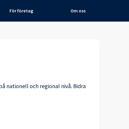
För företag
Om oss
på nationell och regional nivå. Bidra