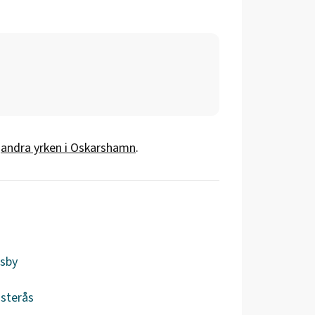
andra yrken i
Oskarshamn
.
sby
sterås