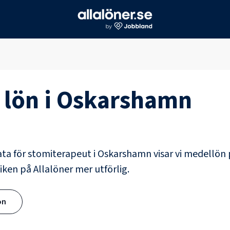
lön i
Oskarshamn
ata för
stomiterapeut
i
Oskarshamn
visar vi medellön 
iken på Allalöner mer utförlig.
ön